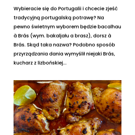
Wybieracie się do Portugalii i chcecie zjeść
tradycyjną portugalską potrawę? Na
pewno świetnym wyborem będzie bacalhau
à Brás (wym. bakaljału a brasz), dorsz à
Brás. Skąd taka nazwa? Podobno sposób
przyrządzania dania wymyślił niejaki Brás,
kucharz z lizbońskiej...