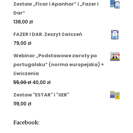
Zestaw „Ficar i Apanhar” i „Fazer i
Dar”
138,00
zł
FAZER I DAR. Zeszyt ćwiczeń
79,00
zł
Webinar „Podstawowe zwroty po
portugalsku” (norma europejska) +
ćwiczenia
55,00
zł
40,00
zł
Zestaw "ESTAR" i "SER"
119,00
zł
Facebook: