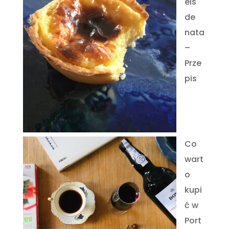
éis
de
nata
–
Prze
pis
Co
wart
o
kupi
ć w
Port