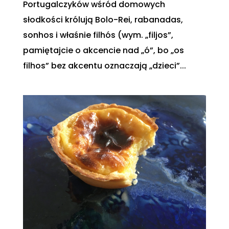
Portugalczyków wśród domowych
słodkości królują Bolo-Rei, rabanadas,
sonhos i właśnie filhós (wym. „filjos”,
pamiętajcie o akcencie nad „ó”, bo „os
filhos” bez akcentu oznaczają „dzieci”...