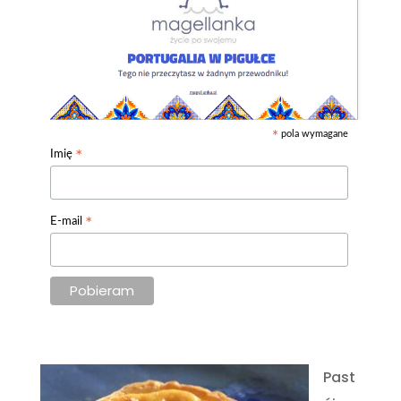
pola wymagane
*
*
Imię
*
E-mail
Past