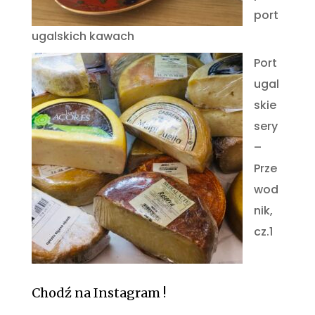
port
ugalskich kawach
Port
ugal
skie
sery
–
Prze
wod
nik,
cz.1
Chodź na Instagram !