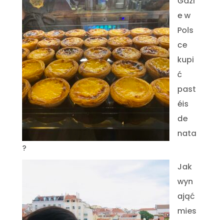
Gdzi
e w
Pols
ce
kupi
ć
past
éis
de
nata
?
Jak
wyn
ająć
mies