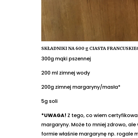
SKŁADNIKI NA 600 g CIASTA FRANCUSKIE
300g mąki pszennej
200 ml zimnej wody
200g zimnej margaryny/masła*
5g soli
*UWAGA!
Z tego, co wiem certyfikowa
margaryny. Może to mniej zdrowo, ale 
formie właśnie margarynę np. rogale m