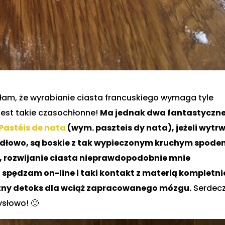
łam, że wyrabianie ciasta francuskiego wymaga tyle
 jest takie czasochłonne!
Ma jednak dwa fantastyczn
Pastéis de nata
(wym. paszteis dy nata), jeżeli wytr
awidłowo, są boskie z tak wypieczonym kruchym spode
 rozwijanie ciasta nieprawdopodobnie mnie
u spędzam on-line i taki kontakt z materią kompletni
ietny detoks dla wciąż zapracowanego mózgu.
Serdecz
słowo! 🙂