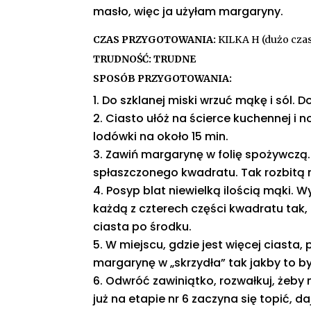
masło, więc ja użyłam margaryny.
CZAS PRZYGOTOWANIA:
KILKA H (dużo cza
TRUDNOŚĆ: TRUDNE
SPOSÓB PRZYGOTOWANIA:
Do szklanej miski wrzuć mąkę i sól. D
Ciasto ułóż na ścierce kuchennej i n
lodówki na około 15 min.
Zawiń margarynę w folię spożywczą. 
spłaszczonego kwadratu. Tak rozbitą 
Posyp blat niewielką ilością mąki. W
każdą z czterech części kwadratu tak, 
ciasta po środku.
W miejscu, gdzie jest więcej ciasta,
margarynę w „skrzydła” tak jakby to b
Odwróć zawiniątko, rozwałkuj, żeby 
już na etapie nr 6 zaczyna się topić, d