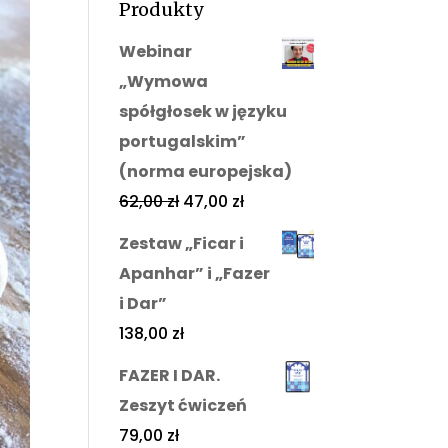
Produkty
Webinar
„Wymowa
spółgłosek w języku
portugalskim”
(norma europejska)
62,00
zł
47,00
zł
Zestaw „Ficar i
Apanhar” i „Fazer
i Dar”
138,00
zł
FAZER I DAR.
Zeszyt ćwiczeń
79,00
zł