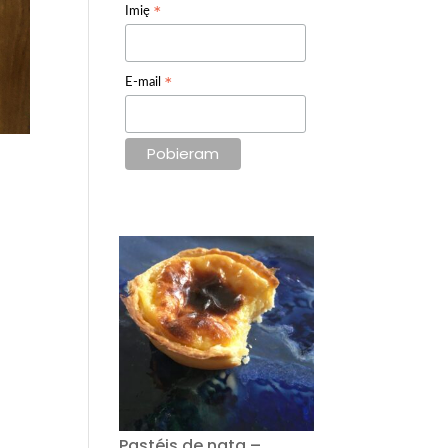
*
Imię
*
E-mail
Pastéis de nata –