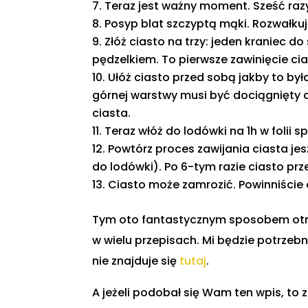
Teraz jest ważny moment. Sześć razy
Posyp blat szczyptą mąki. Rozwałkuj
Złóż ciasto na trzy: jeden kraniec d
pędzelkiem. To pierwsze zawinięcie cia
Ułóż ciasto przed sobą jakby to był
górnej warstwy musi być dociągnięty d
ciasta.
Teraz włóż do lodówki na 1h w folii s
Powtórz proces zawijania ciasta jes
do lodówki). Po 6-tym razie ciasto pr
Ciasto może zamrozić. Powinniście 
Tym oto fantastycznym sposobem otrz
w wielu przepisach. Mi będzie potrzeb
nie znajduje się
tutaj
.
A jeżeli podobał się Wam ten wpis, to