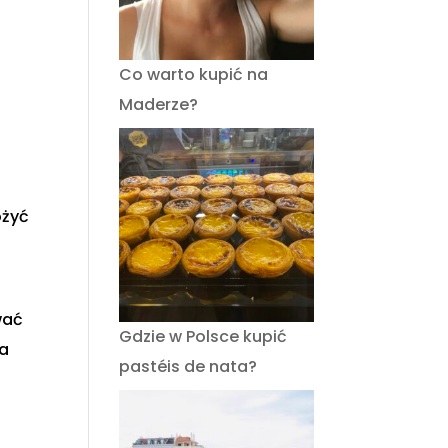
Co warto kupić na
Maderze?
ożyć
wać
Gdzie w Polsce kupić
na
pastéis de nata?