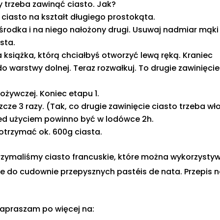
 trzeba zawinąć ciasto. Jak?
 ciasto na kształt długiego prostokąta.
o środka i na niego nałożony drugi. Usuwaj nadmiar mąki
sta.
a książka, którą chciałbyś otworzyć lewą ręką. Kraniec
o warstwy dolnej. Teraz rozwałkuj. To drugie zawinięcie
pożywczej. Koniec etapu 1.
zcze 3 razy. (Tak, co drugie zawinięcie ciasto trzeba wł
zed użyciem powinno być w lodówce 2h.
otrzymać ok. 600g ciasta.
ymaliśmy ciasto francuskie, które można wykorzysty
ne do cudownie przepysznych pastéis de nata. Przepis 
 zapraszam po więcej na: