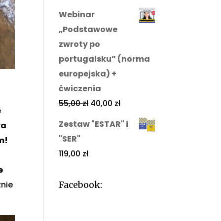
Webinar
„Podstawowe
zwroty po
portugalsku” (norma
europejska) +
ćwiczenia
55,00
zł
40,00
zł
e
Zestaw "ESTAR" i
wa
"SER"
m!
119,00
zł
e
Facebook:
nie