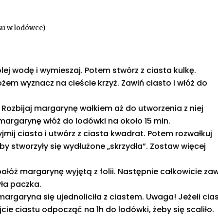
su w lodówce)
olej wodę i wymieszaj. Potem stwórz z ciasta kulkę.
ożem wyznacz na cieście krzyż. Zawiń ciasto i włóż do
Rozbijaj margarynę wałkiem aż do utworzenia z niej
margarynę włóż do lodówki na około 15 min.
yjmij ciasto i utwórz z ciasta kwadrat. Potem rozwałkuj
by stworzyły się wydłużone „skrzydła”. Zostaw więcej
 połóż margarynę wyjętą z folii. Następnie całkowicie za
yła paczka.
margaryna się ujednoliciła z ciastem. Uwaga! Jeżeli cia
ajcie ciastu odpocząć na 1h do lodówki, żeby się scaliło.