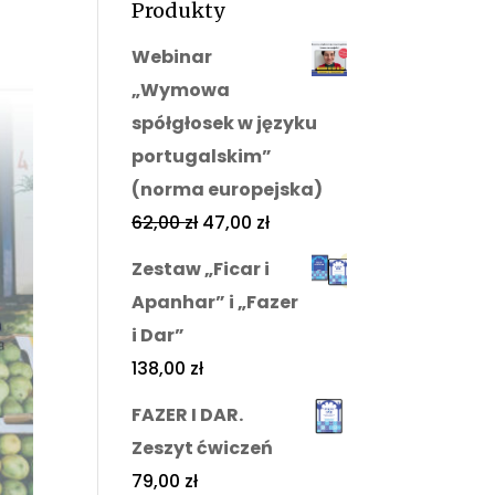
Produkty
Webinar
„Wymowa
spółgłosek w języku
portugalskim”
(norma europejska)
62,00
zł
47,00
zł
Zestaw „Ficar i
Apanhar” i „Fazer
i Dar”
138,00
zł
FAZER I DAR.
Zeszyt ćwiczeń
79,00
zł