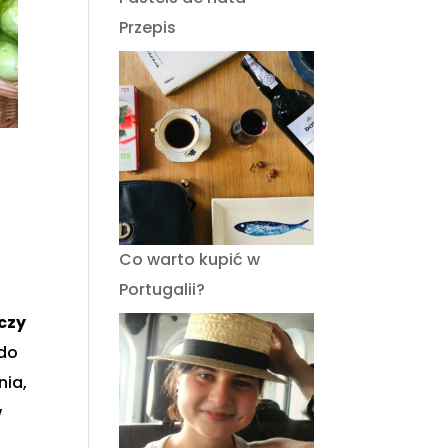
Przepis
Co warto kupić w
Portugalii?
czy
 do
nia,
w