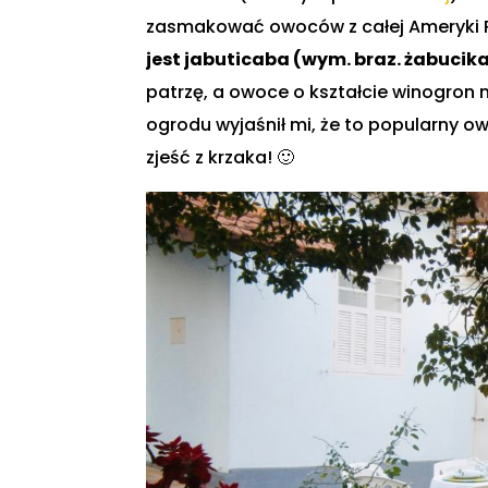
zasmakować owoców z całej Ameryki P
jest jabuticaba (wym. braz. żabucik
patrzę, a owoce o kształcie winogron n
ogrodu wyjaśnił mi, że to popularny ow
zjeść z krzaka! 🙂