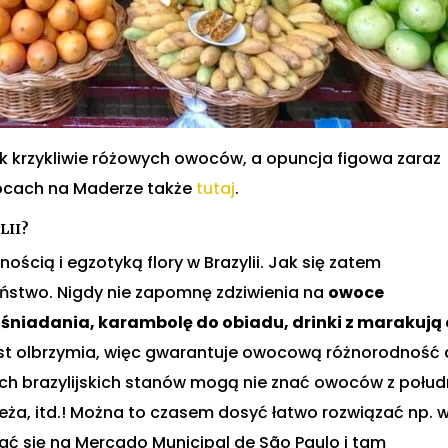
k krzykliwie różowych owoców, a opuncja figowa zaraz
ocach na Maderze także
tutaj
.
LII?
ścią i egzotyką flory w Brazylii. Jak się zatem
ństwo. Nigdy nie zapomnę zdziwienia na
owoce
śniadania, karambolę do obiadu, drinki z marakują 
jest olbrzymia, więc gwarantuje owocową różnorodność
ch brazylijskich stanów mogą nie znać owoców z połud
eża, itd.! Można to czasem dosyć łatwo rozwiązać np. 
ać się na Mercado Municipal de São Paulo i tam