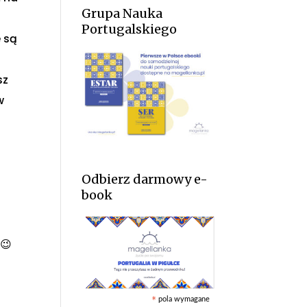
Grupa Nauka
Portugalskiego
e są
sz
w
Odbierz darmowy e-
book
 😉
pola wymagane
*