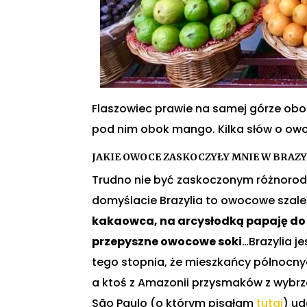
Flaszowiec prawie na samej górze obo
pod nim obok mango. Kilka słów o ow
JAKIE OWOCE ZASKOCZYŁY MNIE W BRAZY
Trudno nie być zaskoczonym różnorodno
domyślacie Brazylia to owocowe szale
kakaowca, na arcysłodką papaję do 
przepyszne owocowe soki
…Brazylia 
tego stopnia, że mieszkańcy północny
a ktoś z Amazonii przysmaków z wybrz
São Paulo (o którym pisałam
tutaj
) ud