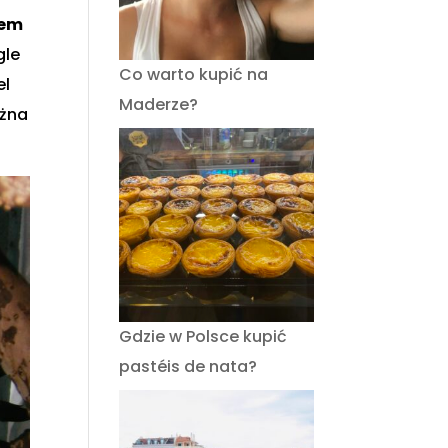
cem
gle
Co warto kupić na
el
Maderze?
ożna
Gdzie w Polsce kupić
pastéis de nata?