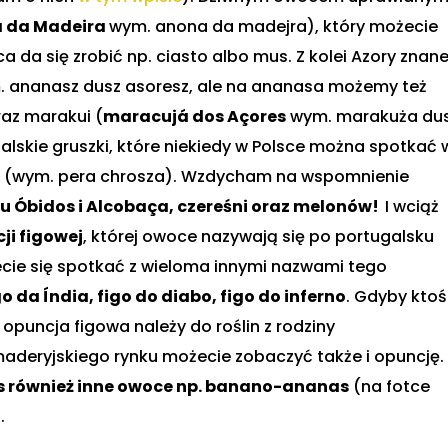
a da Madeira
wym. anona da madejra), który możecie
a da się zrobić np. ciasto albo mus. Z kolei Azory znan
 ananasz dusz asoresz, ale na ananasa możemy też
az marakui (
maracujá dos Açores
wym. marakuża du
alskie gruszki, które niekiedy w Polsce można spotkać 
a
(wym. pera chrosza). Wzdycham na wspomnienie
jonu Óbidos i Alcobaça, czereśni oraz melonów!
I wciąż
ji figowej
, której owoce nazywają się po portugalsku
cie się spotkać z wieloma innymi nazwami tego
go da Índia, figo do diabo, figo do inferno
. Gdyby ktoś
 opuncja figowa należy do roślin z rodziny
 maderyjskiego rynku możecie zobaczyć także i opuncję.
 również inne owoce np. banano-ananas
(na fotce
.