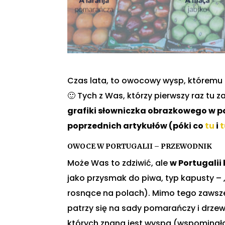
Czas lata, to owocowy wysp, któremu 
🙂 Tych z Was, którzy pierwszy raz tu z
grafiki słowniczka obrazkowego w pd
poprzednich artykułów (póki co
tu
i
t
OWOCE W PORTUGALII – PRZEWODNIK
Może Was to zdziwić, ale
w Portugalii
jako przysmak do piwa, typ kapusty –
rosnące na polach). Mimo tego zawsz
patrzy się na sady pomarańczy i drze
których znana jest wyspa (wspominał