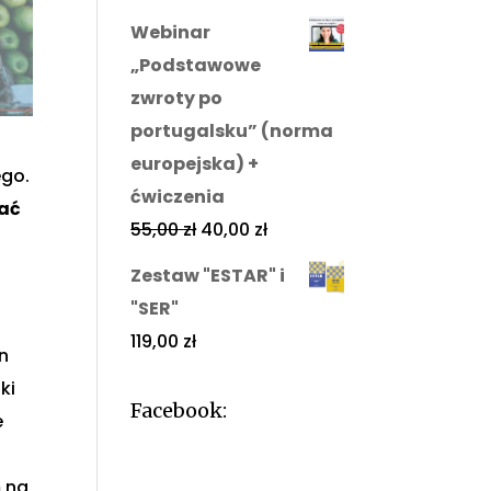
Webinar
„Podstawowe
zwroty po
portugalsku” (norma
europejska) +
ego.
ćwiczenia
rać
55,00
zł
40,00
zł
Zestaw "ESTAR" i
"SER"
119,00
zł
in
ki
Facebook:
e
 na