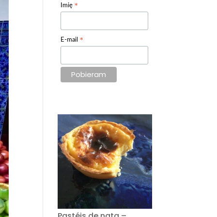
*
Imię
*
E-mail
Pastéis de nata –