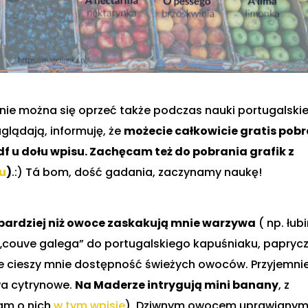
nie można się oprzeć także podczas nauki portugalski
aglądają, informuję, że
możecie całkowicie gratis pob
f u dołu wpisu. Zachęcam też do pobrania grafik z
u
)
.:) Tá bom, dość gadania, zaczynamy naukę!
 bardziej niż owoce zaskakują mnie warzywa
( np. łub
 „couve galega” do portugalskiego kapuśniaku, paprycz
e cieszy mnie dostępność świeżych owoców. Przyjemni
wa cytrynowe.
Na Maderze intrygują mini banany
, z
am o nich
w tym wpisie
). Dziwnym owocem uprawianym