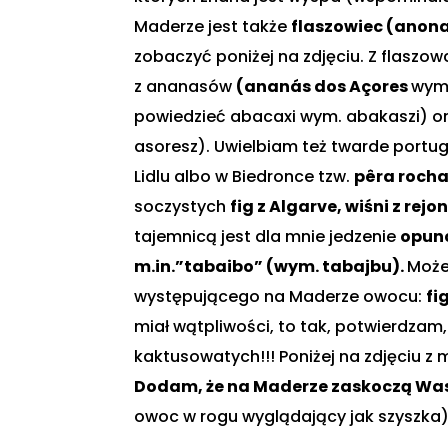
Maderze jest także
flaszowiec (anon
zobaczyć poniżej na zdjęciu. Z flaszowc
z ananasów
(ananás dos Açores
wym.
powiedzieć abacaxi wym. abakaszi) or
asoresz). Uwielbiam też twarde portug
Lidlu albo w Biedronce tzw.
pêra roch
soczystych
fig z Algarve, wiśni z re
tajemnicą jest dla mnie jedzenie
opunc
m.in.”tabaibo” (wym. tabajbu).
Może
występującego na Maderze owocu:
fi
miał wątpliwości, to tak, potwierdzam,
kaktusowatych!!! Poniżej na zdjęciu z
Dodam, że na Maderze zaskoczą Was
owoc w rogu wyglądający jak szyszka)