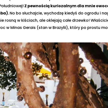
ołudniowej!
Z pewnością kuriozalnym dla mnie owo
aba).
No bo słuchajcie, wychodzę kiedyś do ogrodu i na
ie rosną w kiściach, ale oklejają całe drzewko! Właścici
oc w Minas Gerais (stan w Brazylii), który po prostu m