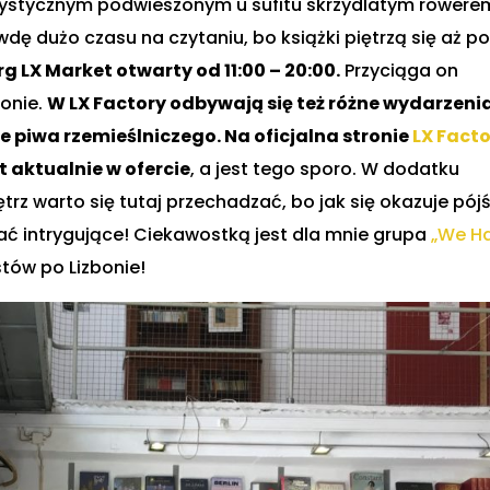
ystycznym podwieszonym u sufitu skrzydlatym rowere
ę dużo czasu na czytaniu, bo książki piętrzą się aż p
g LX Market otwarty od 11:00 – 20:00.
Przyciąga on
zonie.
W LX Factory odbywają się też różne wydarzeni
e piwa rzemieślniczego. Na oficjalna stronie
LX Fact
t aktualnie w ofercie
, a jest tego sporo. W dodatku
rz warto się tutaj przechadzać, bo jak się okazuje pój
zać intrygujące! Ciekawostką jest dla mnie grupa
„We H
tów po Lizbonie!