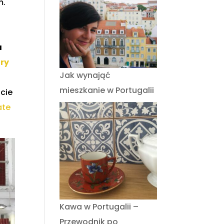
m.
o
a
ory
Jak wynająć
mieszkanie w Portugalii
ście
ate
Kawa w Portugalii –
Przewodnik po