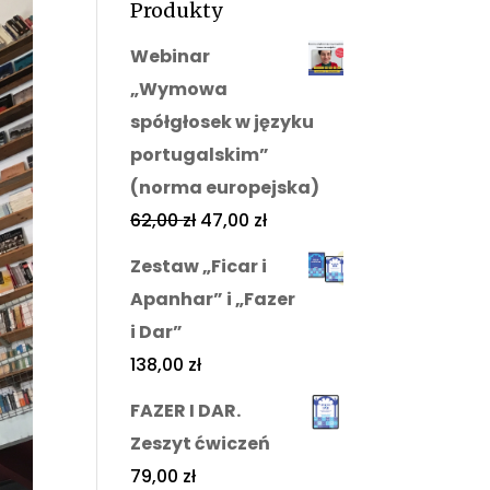
Produkty
Webinar
„Wymowa
spółgłosek w języku
portugalskim”
(norma europejska)
62,00
zł
47,00
zł
Zestaw „Ficar i
Apanhar” i „Fazer
i Dar”
138,00
zł
FAZER I DAR.
Zeszyt ćwiczeń
79,00
zł