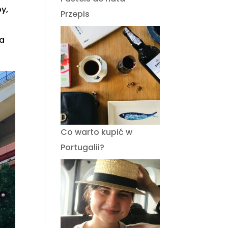
py,
Przepis
la
Co warto kupić w
Portugalii?