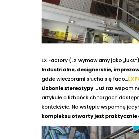
LX Factory (LX wymawiamy jako „luks”
Industrialne, designerskie, imprezo
gdzie wieczorami słucha się fado…
LX 
Lizbonie stereotypy
. Już raz wspomi
artykule o lizbońskich targach dostę
kontekście. Na wstępie wspomnę jedyn
kompleksu otwarty jest praktycznie c