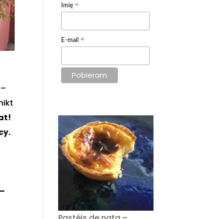
*
Imię
*
E-mail
 –
nikt
at!
cy.
 –
Pastéis de nata –