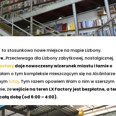
) to stosunkowo nowe miejsce na mapie Lizbony.
we
…Przeciwwaga dla Lizbony zabytkowej, nostalgicznej,
Factory
daje nowoczesny wizerunek miastu i łamie o
nałam o tym kompleksie mieszczącym się na Alcântarze
pnym
tutaj
. Tym razem opowiem Wam o nim w szerszym
ie, że
wejście na teren LX Factory jest bezpłatne, a te
ałą dobę (od 6:00 – 4:00).