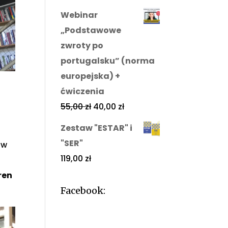
Webinar
„Podstawowe
zwroty po
portugalsku” (norma
europejska) +
ćwiczenia
55,00
zł
40,00
zł
Zestaw "ESTAR" i
"SER"
 w
119,00
zł
ren
Facebook: