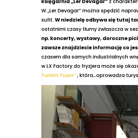
księgarnia „Ler Devagar”
z charakter
W „Ler Devagar” można spędzić naprawd
sufit.
W niedzielę odbywa się tutaj tar
ostatnimi czasy tłumy zwłaszcza w se
np. koncerty, wystawy, doroczne pici
zawsze znajdziecie informację co jes
czasem dla samych industrialnych wnęt
w LX Factory do fryzjera może się oka
Turism Tours”
, która…oprowadza turys