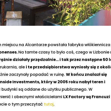
ym miejscu na Alcantarze powstała fabryka włókiennicza
bonenses.
Na tamte czasy to było coś, czego w Lizbonie 
ężnie działały przędzalnie… i tak przez następne 50 l
drukarnia, ale
i te przedsiębiorstwa wyniosły się z okoli
aźnie zaczynały popadać w ruinę.
W końcu znalazł się
side Investments, który w 2005 roku nabył teren i
 budynki są oddane do użytku publicznego. W
mienić i obecnymi właścicielami
LX Factory są Francuzi
cie o tym przeczytać
tutaj
.