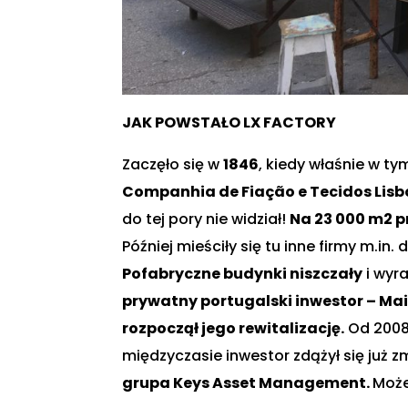
JAK POWSTAŁO LX FACTORY
Zaczęło się w
1846
, kiedy właśnie w t
Companhia de Fiação e Tecidos Lis
do tej pory nie widział!
Na 23 000 m2 pr
Później mieściły się tu inne firmy m.in. 
Pofabryczne budynki niszczały
i wyr
prywatny portugalski inwestor – Main
rozpoczął jego rewitalizację.
Od 2008
międzyczasie inwestor zdążył się już z
grupa Keys Asset Management.
Może