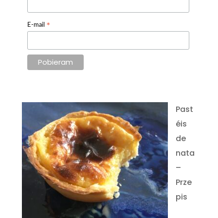
*
E-mail
Past
éis
de
nata
–
Prze
pis