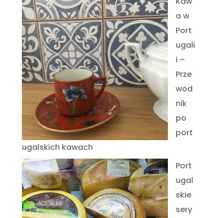
Kaw
a w
Port
ugali
i –
Prze
wod
nik
po
port
ugalskich kawach
Port
ugal
skie
sery