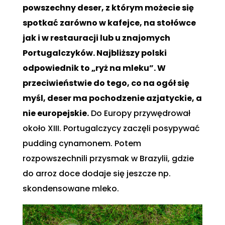
powszechny deser, z którym możecie się
spotkać zarówno w kafejce, na stołówce
jak i w restauracji lub u znajomych
Portugalczyków. Najbliższy polski
odpowiednik to „ryż na mleku”. W
przeciwieństwie do tego, co na ogół się
myśl, deser ma pochodzenie azjatyckie, a
nie europejskie.
Do Europy przywędrował
około XIII. Portugalczycy zaczęli posypywać
pudding cynamonem. Potem
rozpowszechnili przysmak w Brazylii, gdzie
do arroz doce dodaje się jeszcze np.
skondensowane mleko.