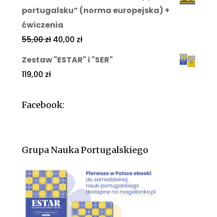
portugalsku” (norma europejska) +
ćwiczenia
55,00
zł
40,00
zł
Zestaw "ESTAR" i "SER"
119,00
zł
Facebook:
Grupa Nauka Portugalskiego