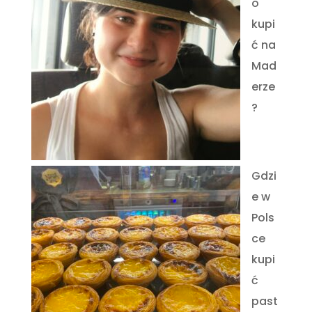
o
kupi
ć na
Mad
erze
?
Gdzi
e w
Pols
ce
kupi
ć
past