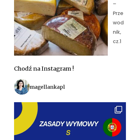
–
Prze
wod
nik,
cz.1
Chodź na Instagram !
magellankapl