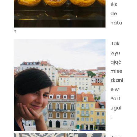
éis
de
nata
?
Jak
wyn
ająć
mies
zkani
e w
Port
ugali
i