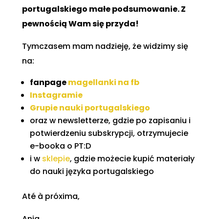
portugalskiego małe podsumowanie. Z
pewnością Wam się przyda!
Tymczasem mam nadzieję, że widzimy się
na:
fanpage
magellanki na fb
Instagramie
Grupie nauki portugalskiego
oraz w newsletterze, gdzie po zapisaniu i
potwierdzeniu subskrypcji, otrzymujecie
e-booka o PT:D
i w
sklepie
, gdzie możecie kupić materiały
do nauki języka portugalskiego
Até à próxima,
Ania