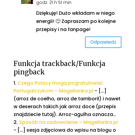
godz. 21 h 51 min
Dziękuję! Dużo wkładam w niego
energii! 🙂 Zapraszam po kolejne
przepisy i na fanpage!
Odpowiedz
Funkcja trackback/Funkcja
pingback
Czego Polacy mogą pogratulować
Portugalczykom – Magellanka.pl
- […]
(arroz de coelho, arroz de tamboril) i nawet
w deserach takich jak arroz doce (przepis
znajdziecie tutaj). Arroz-agulha oznacza…
Sposób na zadowolenie – Magellanka.pl
- […] sesja zdjęciowa do wpisu na blogu o