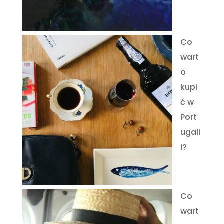
Co
wart
o
kupi
ć w
Port
ugali
i?
Co
wart