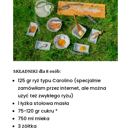
SKŁADNIKI dla 8 osób:
125 gr ryż typu Carolino (specjalnie
zamówiłam przez Internet, ale można
użyć też zwykłego ryżu)
1 łyżka stołowa masła
75-120 gr cukru *
750 ml mleka
3 żółtka