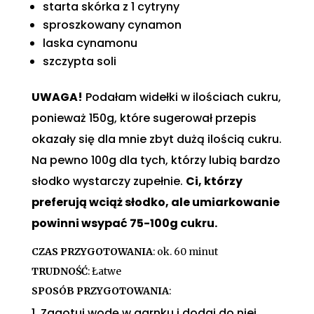
starta skórka z 1 cytryny
sproszkowany cynamon
laska cynamonu
szczypta soli
UWAGA!
Podałam widełki w ilościach cukru,
ponieważ 150g, które sugerował przepis
okazały się dla mnie zbyt dużą ilością cukru.
Na pewno 100g dla tych, którzy lubią bardzo
słodko wystarczy zupełnie.
Ci, którzy
preferują wciąż słodko, ale umiarkowanie
powinni wsypać 75-100g cukru.
CZAS PRZYGOTOWANIA
: ok. 60 minut
TRUDNOŚĆ
: Łatwe
SPOSÓB PRZYGOTOWANIA
:
Zagotuj wodę w garnku i dodaj do niej