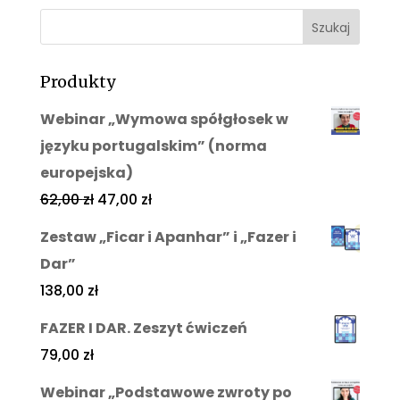
Produkty
Webinar „Wymowa spółgłosek w
języku portugalskim” (norma
europejska)
62,00
zł
47,00
zł
Zestaw „Ficar i Apanhar” i „Fazer i
Dar”
138,00
zł
FAZER I DAR. Zeszyt ćwiczeń
79,00
zł
Webinar „Podstawowe zwroty po