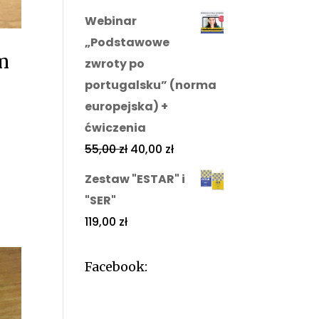
Webinar
„Podstawowe
m
zwroty po
portugalsku” (norma
europejska) +
ćwiczenia
55,00
zł
40,00
zł
Zestaw "ESTAR" i
"SER"
119,00
zł
Facebook: