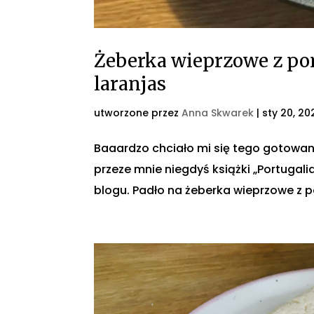
Żeberka wieprzowe z po
laranjas
utworzone przez
Anna Skwarek
|
sty 20, 20
Baaardzo chciało mi się tego gotowani
przeze mnie niegdyś książki „Portugalia
blogu. Padło na żeberka wieprzowe z po