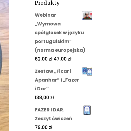
Produkty
Webinar
„Wymowa
spółgłosek w języku
portugalskim”
(norma europejska)
62,00
zł
47,00
zł
Zestaw „Ficar i
Apanhar” i „Fazer
i Dar”
138,00
zł
FAZER I DAR.
Zeszyt ćwiczeń
79,00
zł