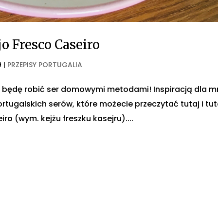
 Fresco Caseiro
9
|
PRZEPISY PORTUGALIA
że będę robić ser domowymi metodami! Inspiracją dla m
tugalskich serów, które możecie przeczytać tutaj i tut
iro (wym. kejżu freszku kasejru)....