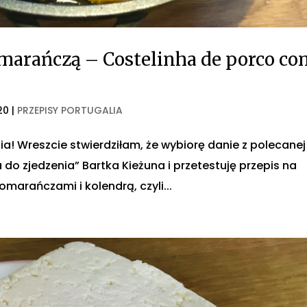
marańczą – Costelinha de porco co
20
|
PRZEPISY PORTUGALIA
a! Wreszcie stwierdziłam, że wybiorę danie z polecanej
 do zjedzenia” Bartka Kieżuna i przetestuję przepis na
marańczami i kolendrą, czyli...