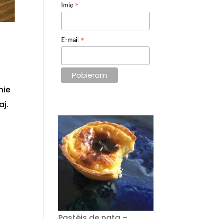
*
Imię
*
E-mail
nie
aj.
Pastéis de nata –