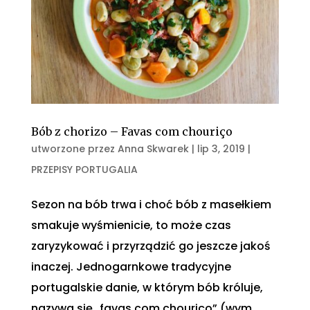
Bób z chorizo – Favas com chouriço
utworzone przez
Anna Skwarek
|
lip 3, 2019
|
PRZEPISY PORTUGALIA
Sezon na bób trwa i choć bób z masełkiem
smakuje wyśmienicie, to może czas
zaryzykować i przyrządzić go jeszcze jakoś
inaczej. Jednogarnkowe tradycyjne
portugalskie danie, w którym bób króluje,
nazywa się „favas com chouriço” (wym.