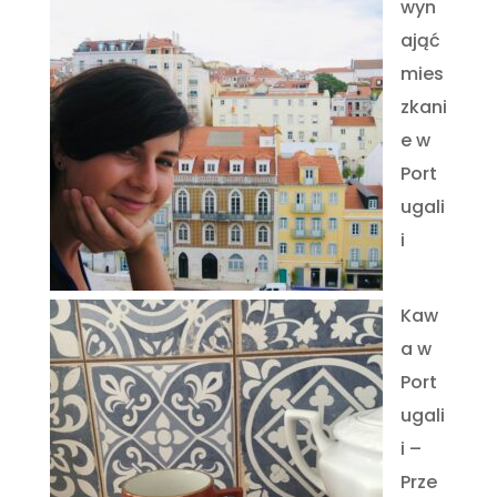
wyn
ająć
mies
zkani
e w
Port
ugali
i
Kaw
a w
Port
ugali
i –
Prze