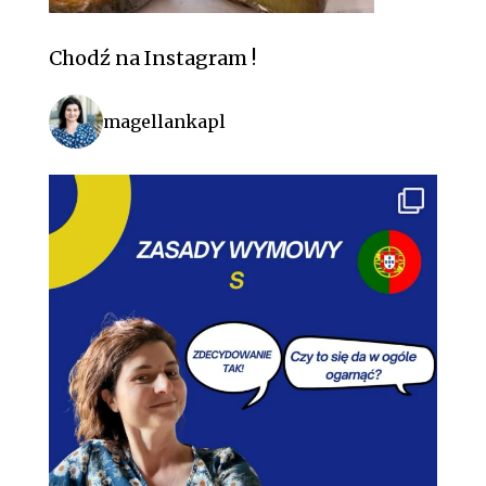
Chodź na Instagram !
magellankapl