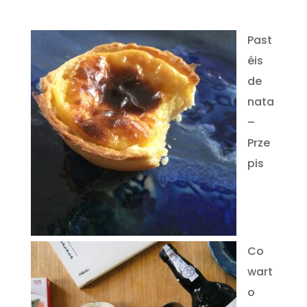
Past
éis
de
nata
–
Prze
pis
Co
wart
o