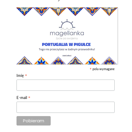
pola wymagane
*
*
Imię
*
E-mail