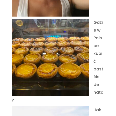
Gdzi
e w
Pols
ce
kupi
ć
past
éis
de
nata
?
Jak