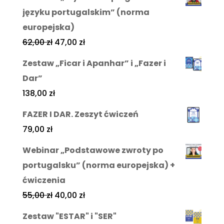
języku portugalskim” (norma
europejska)
62,00
zł
47,00
zł
Zestaw „Ficar i Apanhar” i „Fazer i
Dar”
138,00
zł
FAZER I DAR. Zeszyt ćwiczeń
79,00
zł
Webinar „Podstawowe zwroty po
portugalsku” (norma europejska) +
ćwiczenia
55,00
zł
40,00
zł
Zestaw "ESTAR" i "SER"