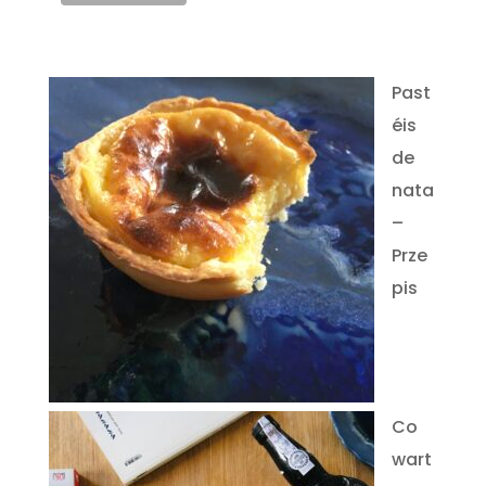
Past
éis
de
nata
–
Prze
pis
Co
wart