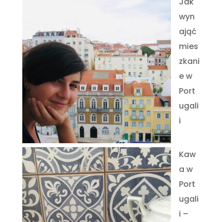
Jak
wyn
ająć
mies
zkani
e w
Port
ugali
i
Kaw
a w
Port
ugali
i –