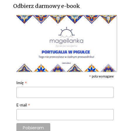
Odbierz darmowy e-book
pola wymagane
*
*
Imię
*
E-mail