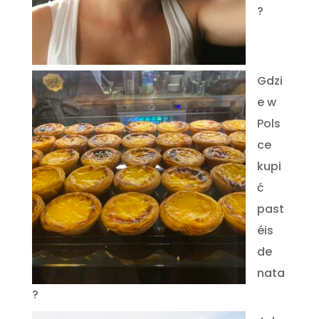
?
Gdzi
e w
Pols
ce
kupi
ć
past
éis
de
nata
?