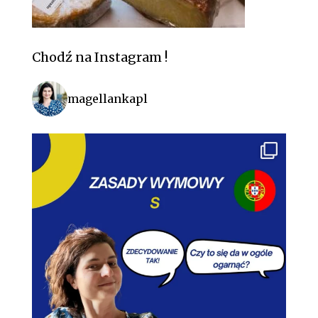
Chodź na Instagram !
magellankapl