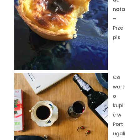
nata
–
Prze
pis
Co
wart
o
kupi
ć w
Port
ugali