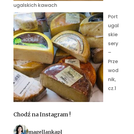
ugalskich kawach
Port
ugal
skie
sery
–
Prze
wod
nik,
cz.1
Chodź na Instagram !
magellankapl