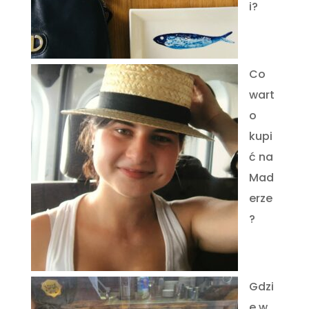
i?
Co
wart
o
kupi
ć na
Mad
erze
?
Gdzi
e w