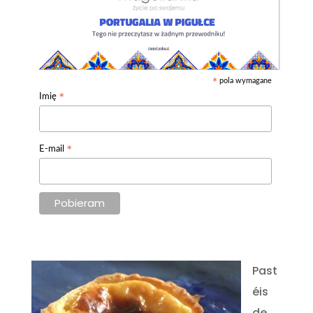
pola wymagane
*
*
Imię
*
E-mail
Past
éis
de