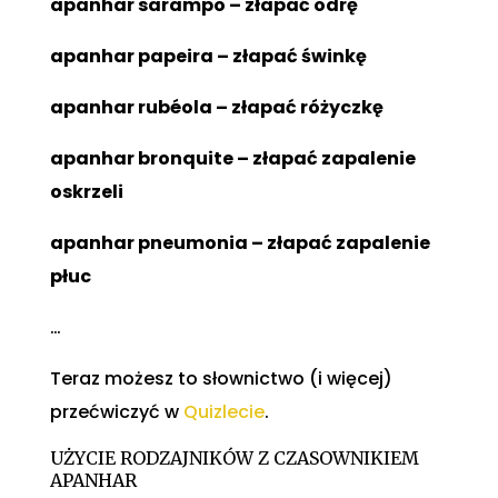
apanhar sarampo – złapać odrę
apanhar papeira – złapać świnkę
apanhar rubéola – złapać różyczkę
apanhar bronquite – złapać zapalenie
oskrzeli
apanhar pneumonia – złapać zapalenie
płuc
…
Teraz możesz to słownictwo (i więcej)
przećwiczyć w
Quizlecie
.
UŻYCIE RODZAJNIKÓW Z CZASOWNIKIEM
APANHAR