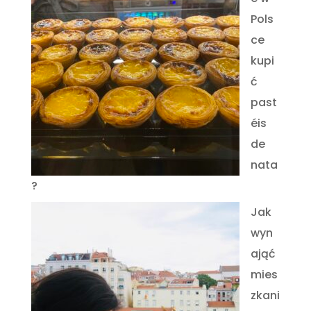
Pols
ce
kupi
ć
past
éis
de
nata
?
Jak
wyn
ająć
mies
zkani