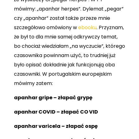
mówimy: „apanhar herpes”.
Dylemat „pegar”
czy „apanhar” został także przeze mnie
szczegółowo omówiony w
ebooku
. Przyznam,
że był to dla mnie samej odkrywczy temat,
bo chociaż wiedziałam „na wyczucie”, którego
czasownika powinnam użyć, to trudniej już
było opisać dokładnie jak funkcjonują oba
czasowniki. W portugalskim europejskim
mówimy zatem:
apanhar gripe – złapać grypę
apanhar COVID – złapać CO VID
apanhar varicela – złapać ospę