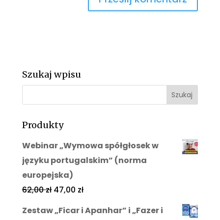
Szukaj wpisu
Produkty
Webinar „Wymowa spółgłosek w
języku portugalskim” (norma
europejska)
62,00
zł
47,00
zł
Zestaw „Ficar i Apanhar” i „Fazer i