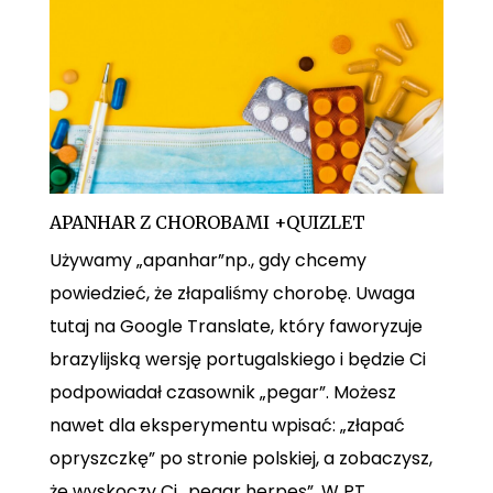
APANHAR Z CHOROBAMI +QUIZLET
Używamy „apanhar”np., gdy chcemy
powiedzieć, że złapaliśmy chorobę. Uwaga
tutaj na Google Translate, który faworyzuje
brazylijską wersję portugalskiego i będzie Ci
podpowiadał czasownik „pegar”. Możesz
nawet dla eksperymentu wpisać: „złapać
opryszczkę” po stronie polskiej, a zobaczysz,
że wyskoczy Ci „pegar herpes”. W PT