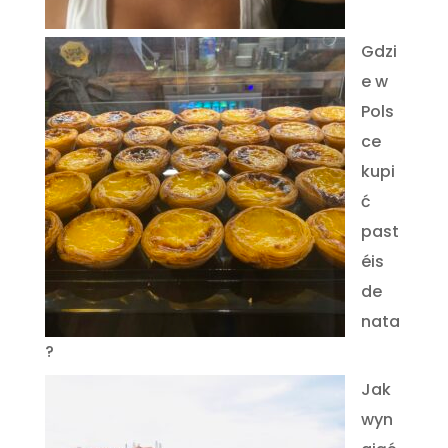
Gdzi
e w
Pols
ce
kupi
ć
past
éis
de
nata
?
Jak
wyn