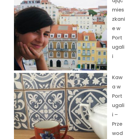
ająć
mies
zkani
e w
Port
ugali
i
Kaw
a w
Port
ugali
i –
Prze
wod