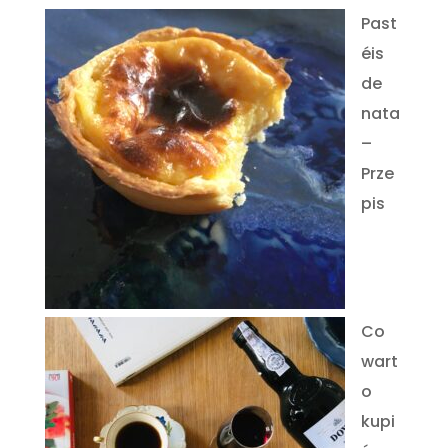
Past
éis
de
nata
–
Prze
pis
Co
wart
o
kupi