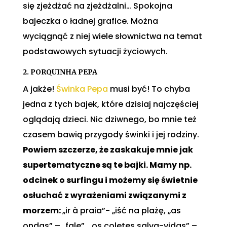
się zjeżdżać na zjeżdżalni… Spokojna
bajeczka o ładnej grafice. Można
wyciągnąć z niej wiele słownictwa na temat
podstawowych sytuacji życiowych.
2. PORQUINHA PEPA
A jakże!
Świnka Pepa
musi być! To chyba
jedna z tych bajek, które dzisiaj najczęściej
oglądają dzieci. Nic dziwnego, bo mnie też
czasem bawią przygody świnki i jej rodziny.
Powiem szczerze, że zaskakuje mnie jak
supertematyczne są te bajki. Mamy np.
odcinek o surfingu i możemy się świetnie
osłuchać z wyrażeniami związanymi z
morzem:
„ir à praia”- „iść na plażę, „as
ondas” – „fale”, „os coletes salva-vidas” –