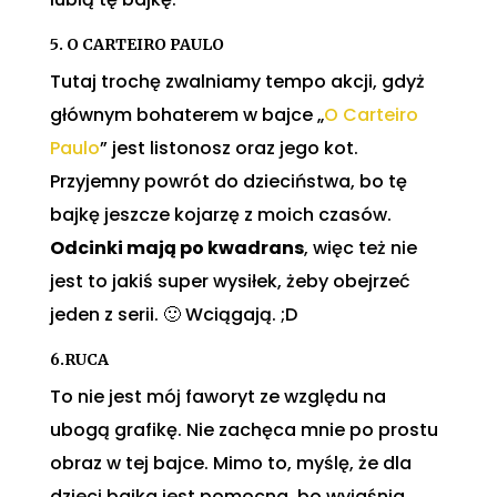
5. O CARTEIRO PAULO
Tutaj trochę zwalniamy tempo akcji, gdyż
głównym bohaterem w bajce „
O Carteiro
Paulo
” jest listonosz oraz jego kot.
Przyjemny powrót do dzieciństwa, bo tę
bajkę jeszcze kojarzę z moich czasów.
Odcinki mają po kwadrans
, więc też nie
jest to jakiś super wysiłek, żeby obejrzeć
jeden z serii. 🙂 Wciągają. ;D
6.RUCA
To nie jest mój faworyt ze względu na
ubogą grafikę. Nie zachęca mnie po prostu
obraz w tej bajce. Mimo to, myślę, że dla
dzieci bajka jest pomocna, bo wyjaśnia