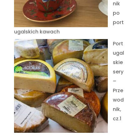
nik
po
port
ugalskich kawach
Port
ugal
skie
sery
–
Prze
wod
nik,
cz.1