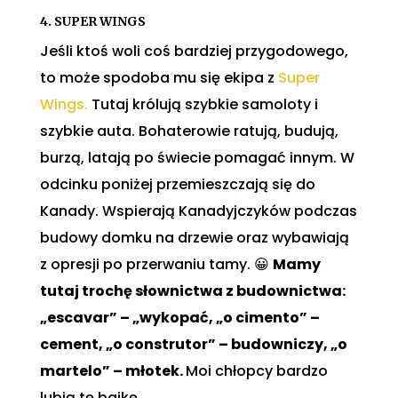
4. SUPER WINGS
Jeśli ktoś woli coś bardziej przygodowego,
to może spodoba mu się ekipa z
Super
Wings.
Tutaj królują szybkie samoloty i
szybkie auta. Bohaterowie ratują, budują,
burzą, latają po świecie pomagać innym. W
odcinku poniżej przemieszczają się do
Kanady. Wspierają Kanadyjczyków podczas
budowy domku na drzewie oraz wybawiają
z opresji po przerwaniu tamy. 😀
Mamy
tutaj trochę słownictwa z budownictwa:
„escavar” – „wykopać, „o cimento” –
cement, „o construtor” – budowniczy, „o
martelo” – młotek.
Moi chłopcy bardzo
lubią tę bajkę.