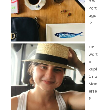
ć w
Port
ugali
i?
Co
wart
o
kupi
ć na
Mad
erze
?