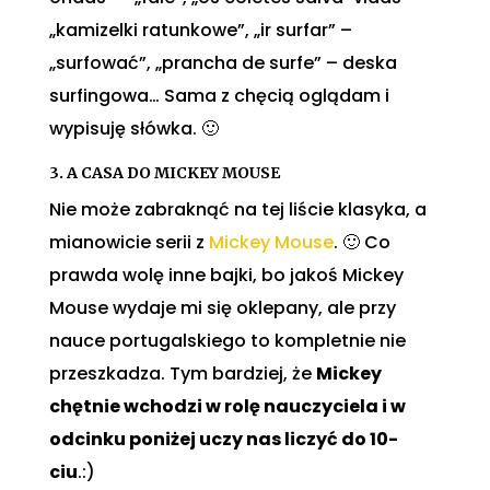
„kamizelki ratunkowe”, „ir surfar” –
„surfować”, „prancha de surfe” – deska
surfingowa… Sama z chęcią oglądam i
wypisuję słówka. 🙂
3. A CASA DO MICKEY MOUSE
Nie może zabraknąć na tej liście klasyka, a
mianowicie serii z
Mickey Mouse
. 🙂 Co
prawda wolę inne bajki, bo jakoś Mickey
Mouse wydaje mi się oklepany, ale przy
nauce portugalskiego to kompletnie nie
przeszkadza. Tym bardziej, że
Mickey
chętnie wchodzi w rolę nauczyciela i w
odcinku poniżej uczy nas liczyć do 10-
ciu
.:)