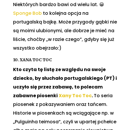
Niektórych bardzo bawi od wielu lat. 😀
Sponge Bob
to kolejna opcja na
portugalską bajkę. Może przygody gąbki nie
są moimi ulubionymi, ale dobrze je mieć na
liście, choćby „w razie czego”, gdyby się już
wszystko obejrzało:)
10. XANA TOC TOC
Kto czyta tę listę ze względu na swoje
dziecko, by słuchało portugalskiego (PT) i
uczyło się przez zabawę, to polecam
zabawne piosenki
Xany Toc Toc
.
To seria
piosenek z pokazywaniem oraz tańcem.
Historie w piosenkach są wciągające np. w
„Pulguinha teimosa”, czyli w upartej pchełce