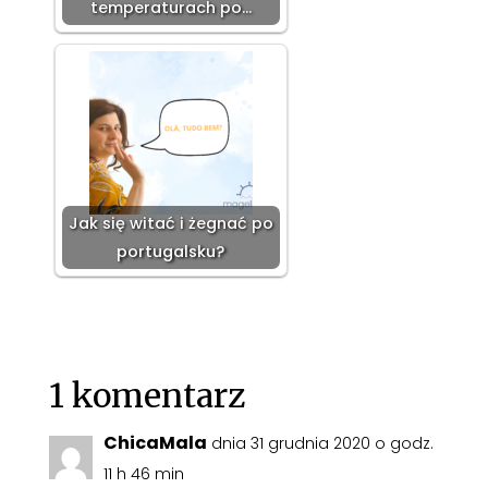
temperaturach po…
Jak się witać i żegnać po
portugalsku?
1 komentarz
ChicaMala
dnia 31 grudnia 2020 o godz.
11 h 46 min