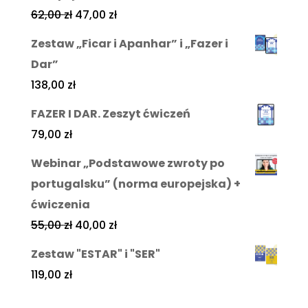
62,00
zł
47,00
zł
Zestaw „Ficar i Apanhar” i „Fazer i
Dar”
138,00
zł
FAZER I DAR. Zeszyt ćwiczeń
79,00
zł
Webinar „Podstawowe zwroty po
portugalsku” (norma europejska) +
ćwiczenia
55,00
zł
40,00
zł
Zestaw "ESTAR" i "SER"
119,00
zł