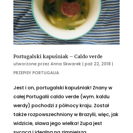
Portugalski kapuśniak – Caldo verde
utworzone przez
Anna Skwarek
|
paź 22, 2018
|
PRZEPISY PORTUGALIA
Jest i on, portugalski kapuśniak! Znany w
całej Portugalii caldo verde (wym. kaldu
werdy) pochodzi z północy kraju. Został
także rozpowszechniony w Brazylii, więc, jak
widzicie, sława jego wielka! Zupa jest
sycąca i idealna na zimniejszą...