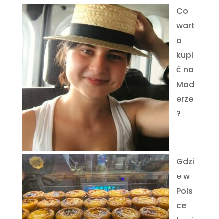
Co
wart
o
kupi
ć na
Mad
erze
?
Gdzi
e w
Pols
ce