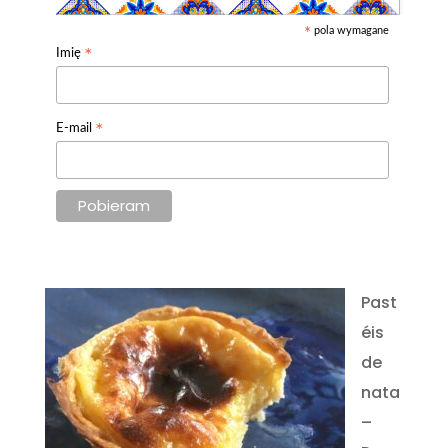
pola wymagane
*
*
Imię
*
E-mail
Past
éis
de
nata
–