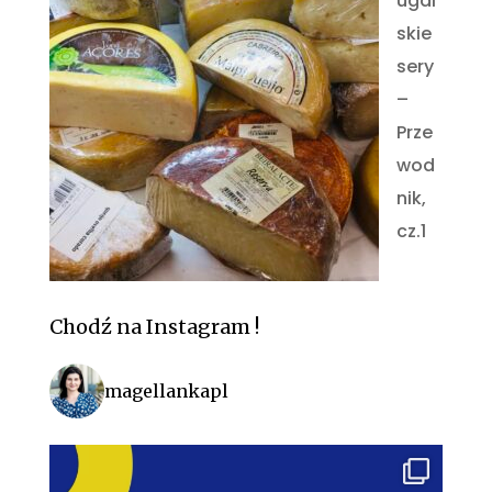
ugal
skie
sery
–
Prze
wod
nik,
cz.1
Chodź na Instagram !
magellankapl