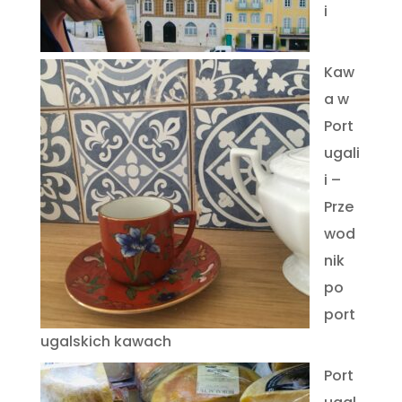
i
Kaw
a w
Port
ugali
i –
Prze
wod
nik
po
port
ugalskich kawach
Port