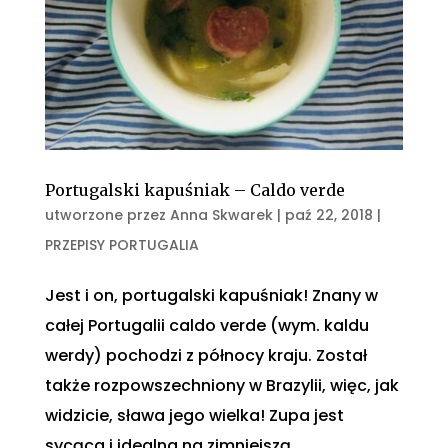
Portugalski kapuśniak – Caldo verde
utworzone przez
Anna Skwarek
|
paź 22, 2018
|
PRZEPISY PORTUGALIA
Jest i on, portugalski kapuśniak! Znany w
całej Portugalii caldo verde (wym. kaldu
werdy) pochodzi z północy kraju. Został
także rozpowszechniony w Brazylii, więc, jak
widzicie, sława jego wielka! Zupa jest
sycąca i idealna na zimniejszą...