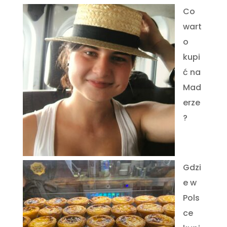
Co
wart
o
kupi
ć na
Mad
erze
?
Gdzi
e w
Pols
ce