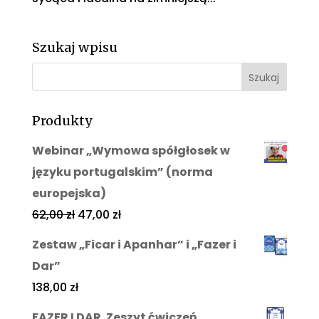
Szukaj wpisu
Produkty
Webinar „Wymowa spółgłosek w
języku portugalskim” (norma
europejska)
62,00
zł
47,00
zł
Zestaw „Ficar i Apanhar” i „Fazer i
Dar”
138,00
zł
FAZER I DAR. Zeszyt ćwiczeń