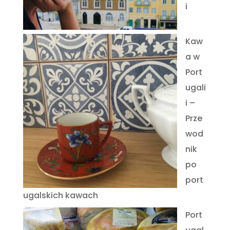
i
Kaw
a w
Port
ugali
i –
Prze
wod
nik
po
port
ugalskich kawach
Port