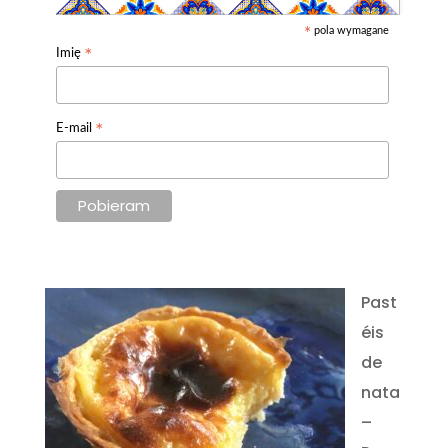
pola wymagane
*
*
Imię
*
E-mail
Past
éis
de
nata
–