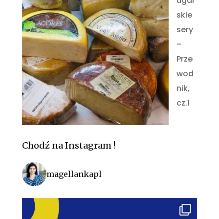
ugal
skie
sery
–
Prze
wod
nik,
cz.1
Chodź na Instagram !
magellankapl