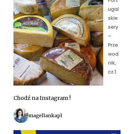
Port
ugal
skie
sery
–
Prze
wod
nik,
cz.1
Chodź na Instagram !
magellankapl