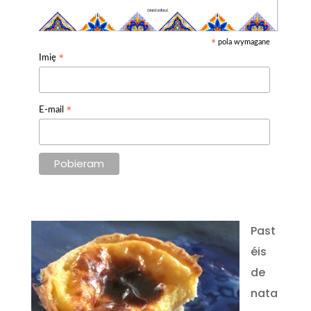
pola wymagane
*
*
Imię
*
E-mail
Past
éis
de
nata