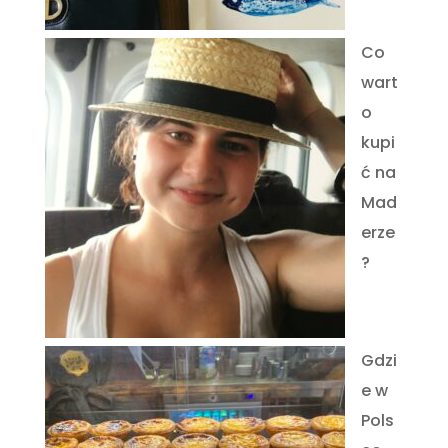
Co
wart
o
kupi
ć na
Mad
erze
?
Gdzi
e w
Pols