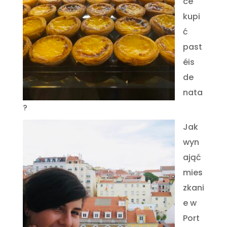
ce
kupi
ć
past
éis
de
nata
?
Jak
wyn
ająć
mies
zkani
e w
Port