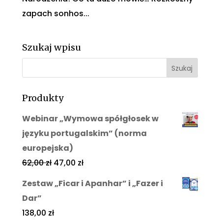
zapach sonhos...
Szukaj wpisu
Produkty
Webinar „Wymowa spółgłosek w
języku portugalskim” (norma
europejska)
62,00
zł
47,00
zł
Zestaw „Ficar i Apanhar” i „Fazer i
Dar”
138,00
zł