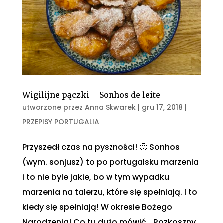
Wigilijne pączki – Sonhos de leite
utworzone przez
Anna Skwarek
|
gru 17, 2018
|
PRZEPISY PORTUGALIA
Przyszedł czas na pyszności! 🙂 Sonhos
(wym. sonjusz) to po portugalsku marzenia
i to nie byle jakie, bo w tym wypadku
marzenia na talerzu, które się spełniają. I to
kiedy się spełniają! W okresie Bożego
Narodzenia! Co tu dużo mówić… Rozkoszny