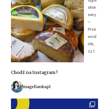
ugal
skie
sery
–
Prze
wod
nik,
cz.1
Chodź na Instagram !
magellankapl