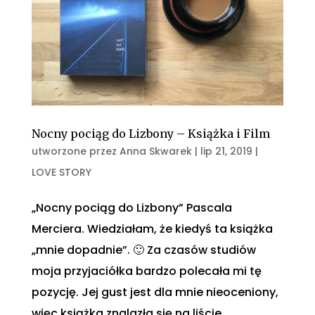
Nocny pociąg do Lizbony – Książka i Film
utworzone przez
Anna Skwarek
|
lip 21, 2019
|
LOVE STORY
„Nocny pociąg do Lizbony” Pascala
Merciera. Wiedziałam, że kiedyś ta książka
„mnie dopadnie”. 🙂 Za czasów studiów
moja przyjaciółka bardzo polecała mi tę
pozycję. Jej gust jest dla mnie nieoceniony,
więc książka znalazła się na liście...