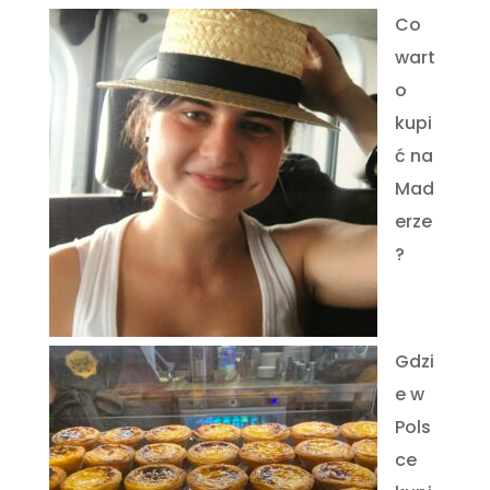
Co
wart
o
kupi
ć na
Mad
erze
?
Gdzi
e w
Pols
ce