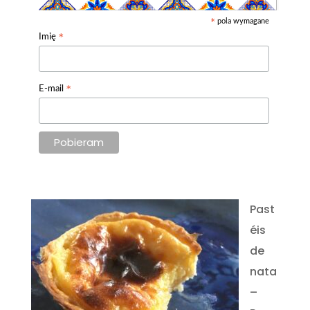
pola wymagane
*
*
Imię
*
E-mail
Past
éis
de
nata
–