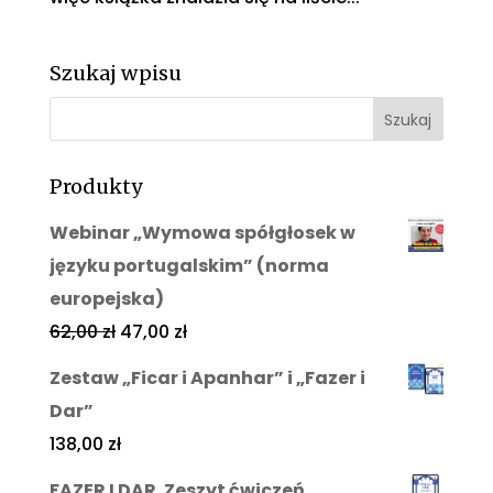
Szukaj wpisu
Produkty
Webinar „Wymowa spółgłosek w
języku portugalskim” (norma
europejska)
62,00
zł
47,00
zł
Zestaw „Ficar i Apanhar” i „Fazer i
Dar”
138,00
zł
FAZER I DAR. Zeszyt ćwiczeń