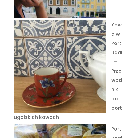
i
Kaw
a w
Port
ugali
i –
Prze
wod
nik
po
port
ugalskich kawach
Port