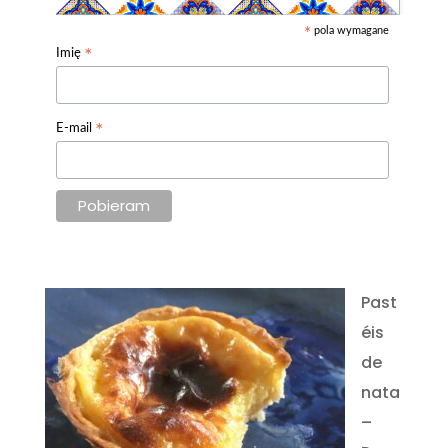
pola wymagane
*
*
Imię
*
E-mail
Past
éis
de
nata
–