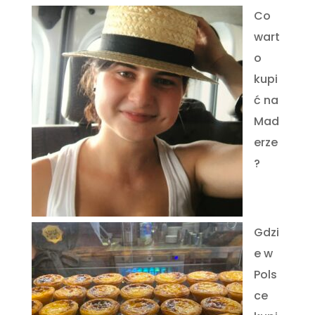
Co
wart
o
kupi
ć na
Mad
erze
?
Gdzi
e w
Pols
ce