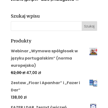
Szukaj wpisu
Produkty
Webinar „Wymowa spółgłosek w
języku portugalskim” (norma
europejska)
62,00
zł
47,00
zł
Zestaw „Ficar i Apanhar” i „Fazer i
Dar”
138,00
zł
FAZER I DAR. Zeszyt ćwiczeń