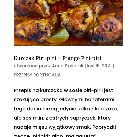
Kurczak Piri-piri – Frango Piri-piri
utworzone przez
Anna Skwarek
|
kwi 15, 2021
|
PRZEPISY PORTUGALIA
Przepis na kurczaka w sosie piri-pirii jest
szokująco prosty. Głównymi bohaterami
tego dania nie są jedynie udka z kurczaka,
ale sos m.in. z ostrych papryczek, który
nadaje mięsu wyjątkowy smak. Papryczki
zwane „piripíri” albo „malagueta”...