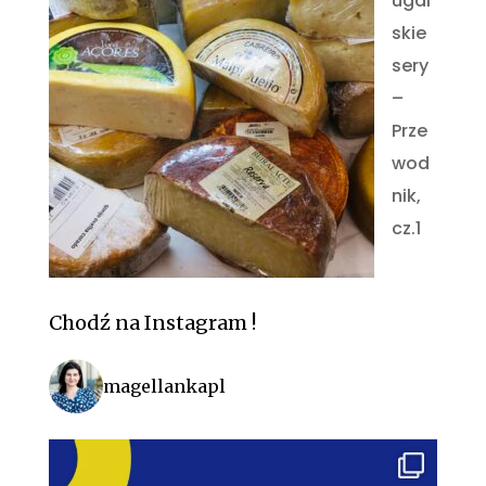
ugal
skie
sery
–
Prze
wod
nik,
cz.1
Chodź na Instagram !
magellankapl