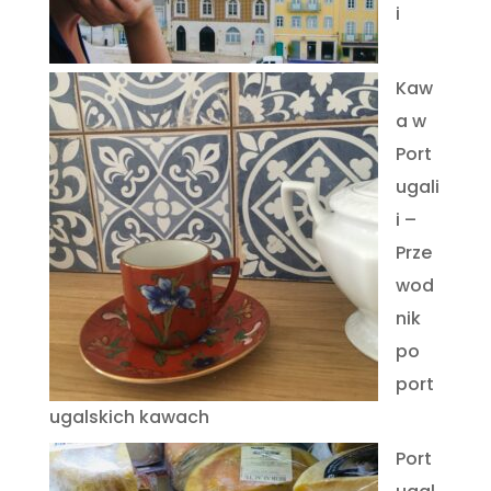
i
Kaw
a w
Port
ugali
i –
Prze
wod
nik
po
port
ugalskich kawach
Port