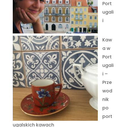
Port
ugali
i
Kaw
a w
Port
ugali
i –
Prze
wod
nik
po
port
ugalskich kawach