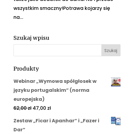
wszystkim smaczny!Potrawa kojarzy się
na...
Szukaj wpisu
Produkty
Webinar „Wymowa spółgłosek w
języku portugalskim” (norma
europejska)
62,00
zł
47,00
zł
Zestaw „Ficar i Apanhar” i „Fazer i
Dar”