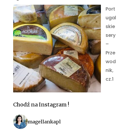
Port
ugal
skie
sery
–
Prze
wod
nik,
cz.1
Chodź na Instagram !
magellankapl