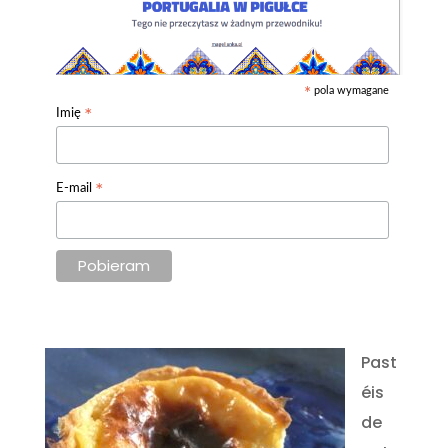
pola wymagane
*
*
Imię
*
E-mail
Past
éis
de