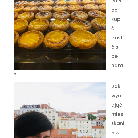
Pols
ce
kupi
ć
past
éis
de
nata
?
Jak
wyn
ająć
mies
zkani
e w