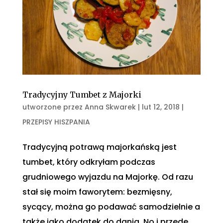
Tradycyjny Tumbet z Majorki
utworzone przez
Anna Skwarek
|
lut 12, 2018
|
PRZEPISY HISZPANIA
Tradycyjną potrawą majorkańską jest
tumbet, który odkryłam podczas
grudniowego wyjazdu na Majorkę. Od razu
stał się moim faworytem: bezmięsny,
sycący, można go podawać samodzielnie a
także jako dodatek do dania. No i przede