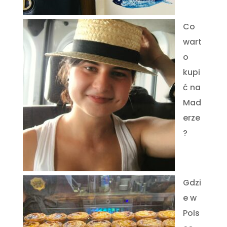
Co
wart
o
kupi
ć na
Mad
erze
?
Gdzi
e w
Pols