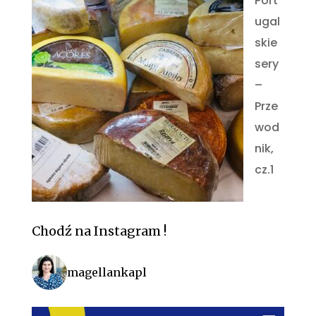
Port
ugal
skie
sery
–
Prze
wod
nik,
cz.1
Chodź na Instagram !
magellankapl