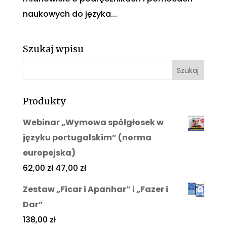
naukowych do języka...
Szukaj wpisu
Produkty
Webinar „Wymowa spółgłosek w
języku portugalskim” (norma
europejska)
62,00
zł
47,00
zł
Zestaw „Ficar i Apanhar” i „Fazer i
Dar”
138,00
zł