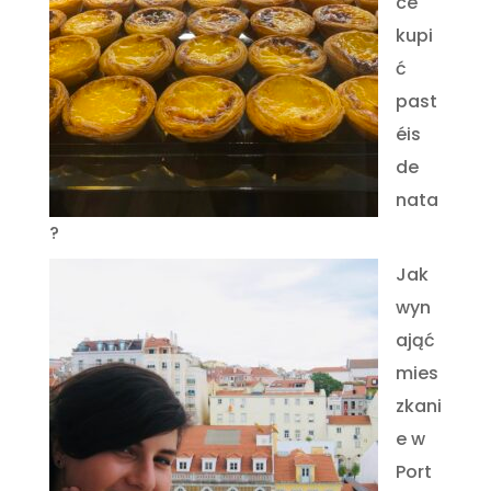
ce
kupi
ć
past
éis
de
nata
?
Jak
wyn
ająć
mies
zkani
e w
Port