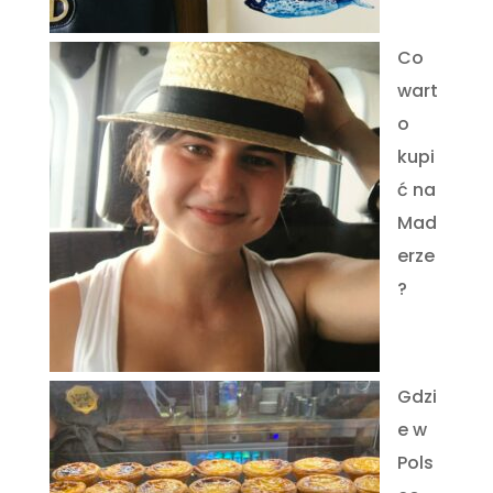
Co
wart
o
kupi
ć na
Mad
erze
?
Gdzi
e w
Pols