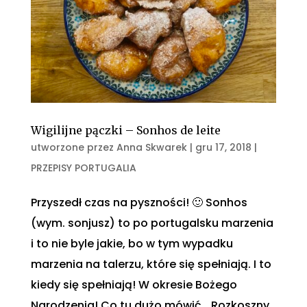
Wigilijne pączki – Sonhos de leite
utworzone przez
Anna Skwarek
|
gru 17, 2018
|
PRZEPISY PORTUGALIA
Przyszedł czas na pyszności! 🙂 Sonhos
(wym. sonjusz) to po portugalsku marzenia
i to nie byle jakie, bo w tym wypadku
marzenia na talerzu, które się spełniają. I to
kiedy się spełniają! W okresie Bożego
Narodzenia! Co tu dużo mówić… Rozkoszny