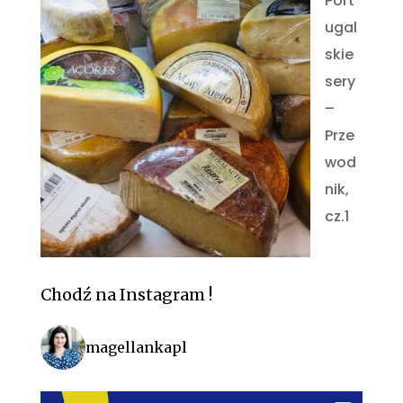
Port
ugal
skie
sery
–
Prze
wod
nik,
cz.1
Chodź na Instagram !
magellankapl