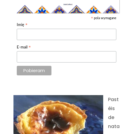
pola wymagane
*
*
Imię
*
E-mail
Past
éis
de
nata