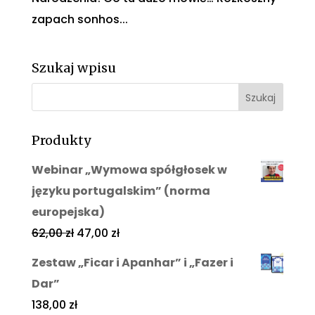
zapach sonhos...
Szukaj wpisu
Produkty
Webinar „Wymowa spółgłosek w
języku portugalskim” (norma
europejska)
62,00
zł
47,00
zł
Zestaw „Ficar i Apanhar” i „Fazer i
Dar”
138,00
zł