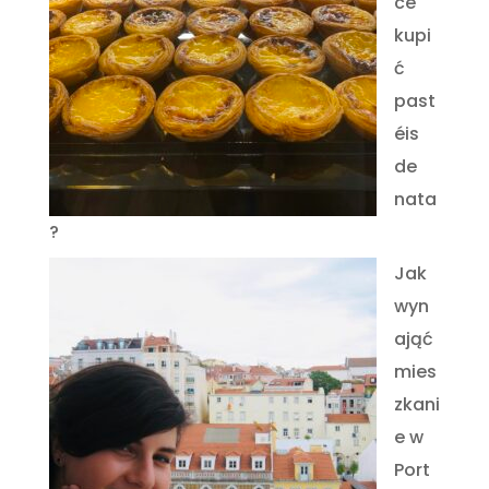
ce
kupi
ć
past
éis
de
nata
?
Jak
wyn
ająć
mies
zkani
e w
Port