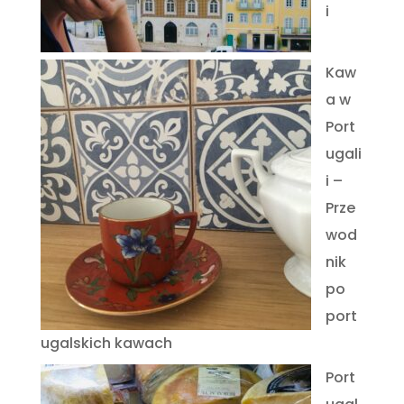
i
Kaw
a w
Port
ugali
i –
Prze
wod
nik
po
port
ugalskich kawach
Port