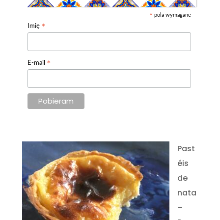
pola wymagane
*
*
Imię
*
E-mail
Past
éis
de
nata
–