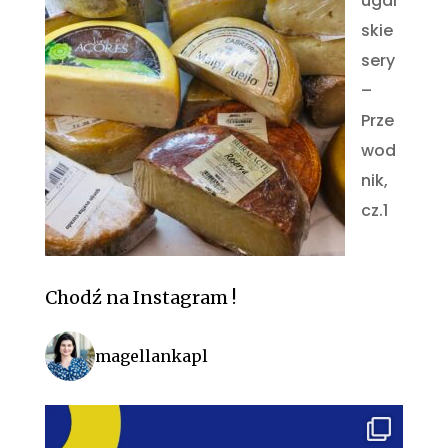
ugal
skie
sery
–
Prze
wod
nik,
cz.1
Chodź na Instagram !
magellankapl