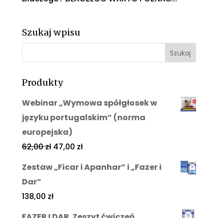
Szukaj wpisu
Produkty
Webinar „Wymowa spółgłosek w
języku portugalskim” (norma
europejska)
62,00
zł
47,00
zł
Zestaw „Ficar i Apanhar” i „Fazer i
Dar”
138,00
zł
FAZER I DAR. Zeszyt ćwiczeń