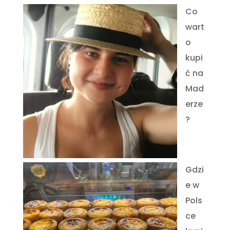
Co
wart
o
kupi
ć na
Mad
erze
?
Gdzi
e w
Pols
ce