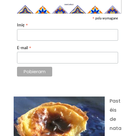
pola wymagane
*
*
Imię
*
E-mail
Past
éis
de
nata