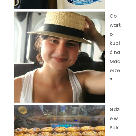
Co
wart
o
kupi
ć na
Mad
erze
?
Gdzi
e w
Pols