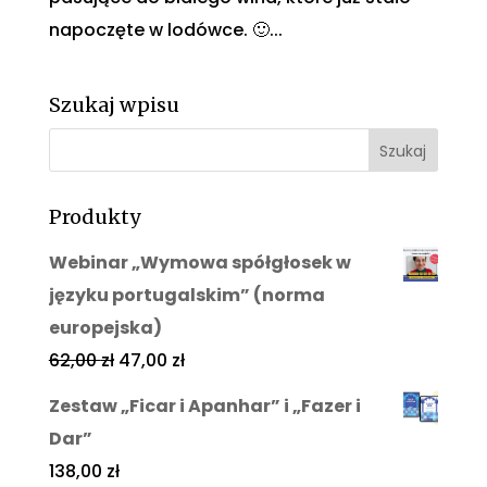
napoczęte w lodówce. 🙂...
Szukaj wpisu
Produkty
Webinar „Wymowa spółgłosek w
języku portugalskim” (norma
europejska)
62,00
zł
47,00
zł
Zestaw „Ficar i Apanhar” i „Fazer i
Dar”
138,00
zł