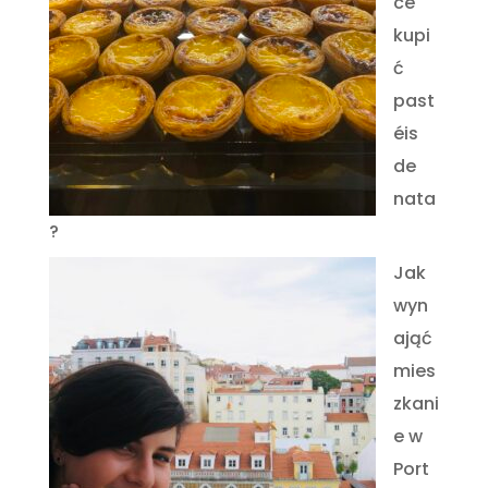
ce
kupi
ć
past
éis
de
nata
?
Jak
wyn
ająć
mies
zkani
e w
Port