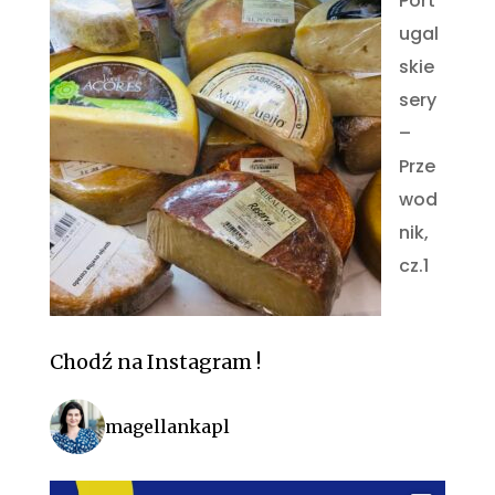
Port
ugal
skie
sery
–
Prze
wod
nik,
cz.1
Chodź na Instagram !
magellankapl