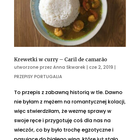
Krewetki w curry – Caril de camarão
utworzone przez
Anna Skwarek
|
cze 2, 2019
|
PRZEPISY PORTUGALIA
To przepis z zabawną historią w tle. Dawno
nie byłam z mężem na romantycznej kolacji,
więc stwierdziłam, że wezmę sprawy w
swoje ręce i przygotuję coś dla nas na
wieczór, co by było trochę egzotyczne i
pasujące do białego wina, które już stało