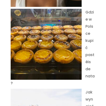
Gdzi
e w
Pols
ce
kupi
ć
past
éis
de
nata
?
Jak
wyn