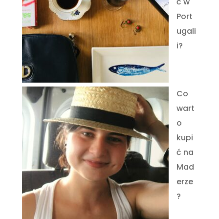
ć w
Port
ugali
i?
Co
wart
o
kupi
ć na
Mad
erze
?