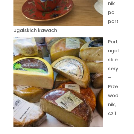
nik
po
port
ugalskich kawach
Port
ugal
skie
sery
–
Prze
wod
nik,
cz.1