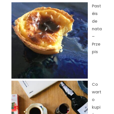
Past
éis
de
nata
–
Prze
pis
Co
wart
o
kupi