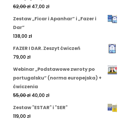
62,00
zł
47,00
zł
Zestaw „Ficar i Apanhar” i „Fazer i
Dar”
138,00
zł
FAZER I DAR. Zeszyt ćwiczeń
79,00
zł
Webinar „Podstawowe zwroty po
portugalsku” (norma europejska) +
ćwiczenia
55,00
zł
40,00
zł
Zestaw "ESTAR" i "SER"
119,00
zł