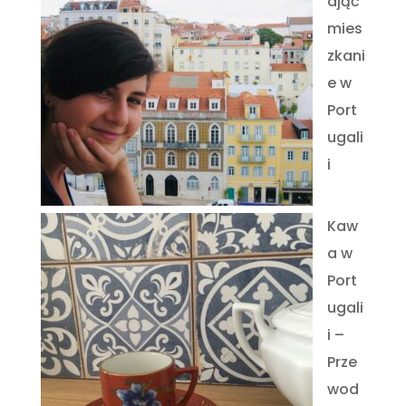
ająć
mies
zkani
e w
Port
ugali
i
Kaw
a w
Port
ugali
i –
Prze
wod