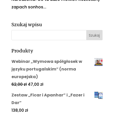
zapach sonhos...
Szukaj wpisu
Produkty
Webinar „Wymowa spółgłosek w
języku portugalskim” (norma
europejska)
62,00
zł
47,00
zł
Zestaw „Ficar i Apanhar” i „Fazer i
Dar”
138,00
zł