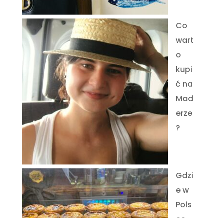
Co
wart
o
kupi
ć na
Mad
erze
?
Gdzi
e w
Pols