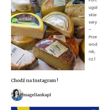
Port
ugal
skie
sery
–
Prze
wod
nik,
cz.1
Chodź na Instagram !
magellankapl