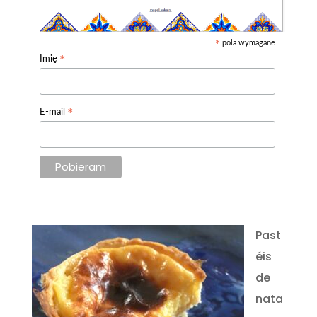
pola wymagane
*
*
Imię
*
E-mail
Past
éis
de
nata