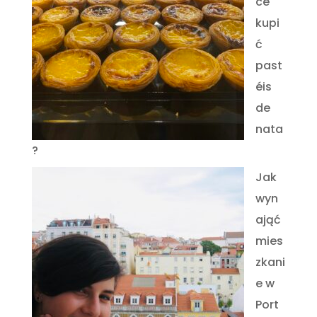
ce
kupi
ć
past
éis
de
nata
?
Jak
wyn
ająć
mies
zkani
e w
Port