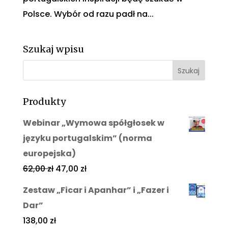
Polsce. Wybór od razu padł na...
Szukaj wpisu
Produkty
Webinar „Wymowa spółgłosek w
języku portugalskim” (norma
europejska)
62,00
zł
47,00
zł
Zestaw „Ficar i Apanhar” i „Fazer i
Dar”
138,00
zł