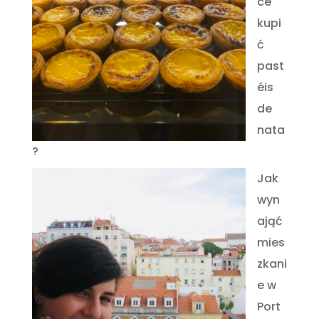
ce
kupi
ć
past
éis
de
nata
?
Jak
wyn
ająć
mies
zkani
e w
Port