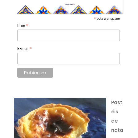
pola wymagane
*
*
Imię
*
E-mail
Past
éis
de
nata