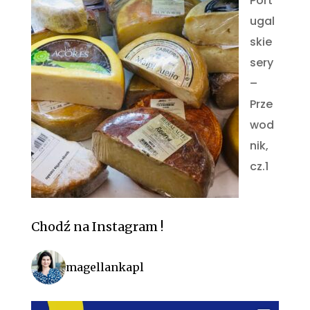
Port
ugal
skie
sery
–
Prze
wod
nik,
cz.1
Chodź na Instagram !
magellankapl