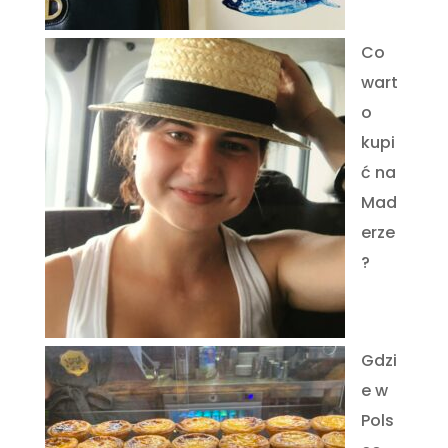
Co
wart
o
kupi
ć na
Mad
erze
?
Gdzi
e w
Pols