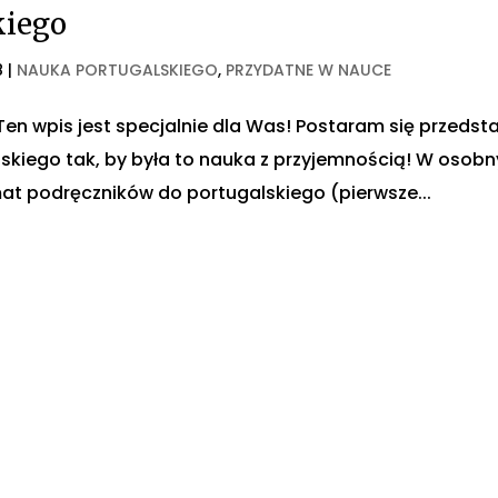
kiego
8
|
NAUKA PORTUGALSKIEGO
,
PRZYDATNE W NAUCE
Ten wpis jest specjalnie dla Was! Postaram się przedst
kiego tak, by była to nauka z przyjemnością! W osob
mat podręczników do portugalskiego (pierwsze...