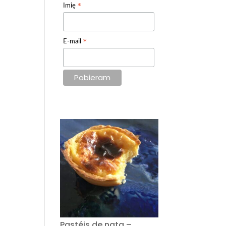
*
Imię
*
E-mail
Pastéis de nata –