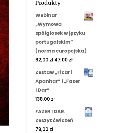
Produkty
Webinar
„Wymowa
spółgłosek w języku
portugalskim”
(norma europejska)
62,00
zł
47,00
zł
Zestaw „Ficar i
Apanhar” i „Fazer
i Dar”
138,00
zł
FAZER I DAR.
Zeszyt ćwiczeń
79,00
zł