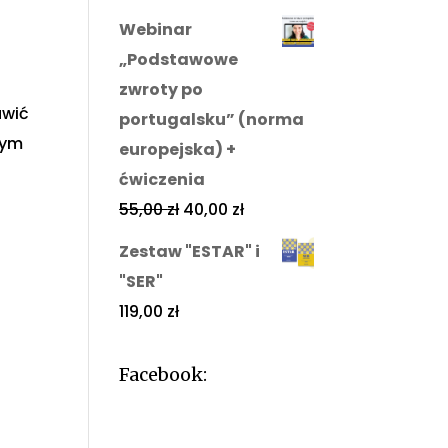
Webinar
„Podstawowe
zwroty po
awić
portugalsku” (norma
nym
europejska) +
ćwiczenia
55,00
zł
40,00
zł
Zestaw "ESTAR" i
"SER"
119,00
zł
Facebook: