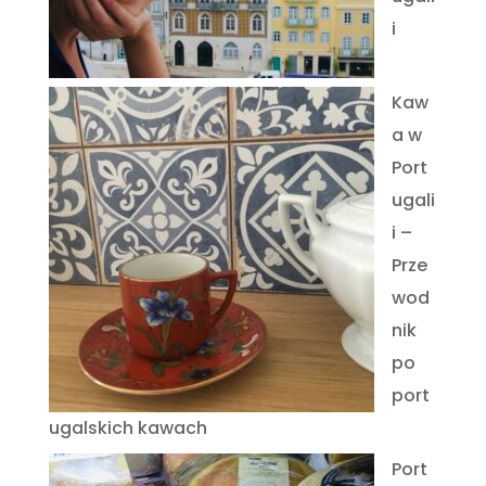
i
Kaw
a w
Port
ugali
i –
Prze
wod
nik
po
port
ugalskich kawach
Port