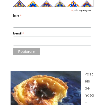
pola wymagane
*
*
Imię
*
E-mail
Past
éis
de
nata
–