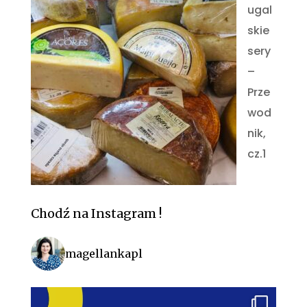
ugal
skie
sery
–
Prze
wod
nik,
cz.1
Chodź na Instagram !
magellankapl