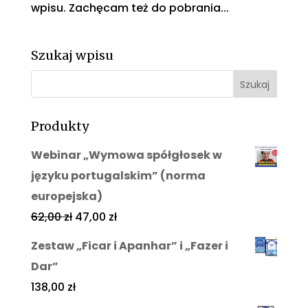
wpisu. Zachęcam też do pobrania...
Szukaj wpisu
Produkty
Webinar „Wymowa spółgłosek w
języku portugalskim” (norma
europejska)
62,00
zł
47,00
zł
Zestaw „Ficar i Apanhar” i „Fazer i
Dar”
138,00
zł