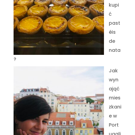
kupi
ć
past
éis
de
nata
?
Jak
wyn
ająć
mies
zkani
e w
Port
ugali