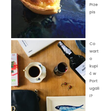
Prze
pis
Co
wart
o
kupi
ć w
Port
ugali
i?