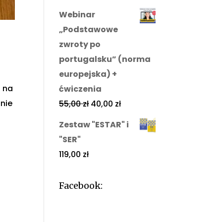
Webinar
„Podstawowe
zwroty po
portugalsku” (norma
europejska) +
 na
ćwiczenia
nie
55,00
zł
40,00
zł
Zestaw "ESTAR" i
"SER"
119,00
zł
Facebook: