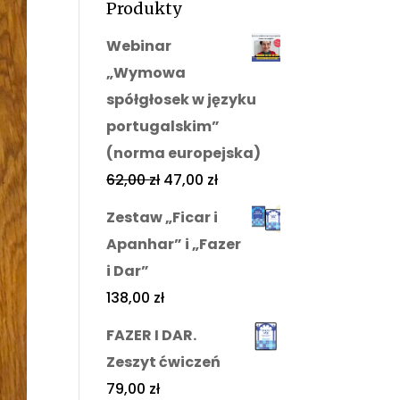
Produkty
Webinar
„Wymowa
spółgłosek w języku
portugalskim”
(norma europejska)
62,00
zł
47,00
zł
Zestaw „Ficar i
Apanhar” i „Fazer
i Dar”
138,00
zł
FAZER I DAR.
Zeszyt ćwiczeń
79,00
zł