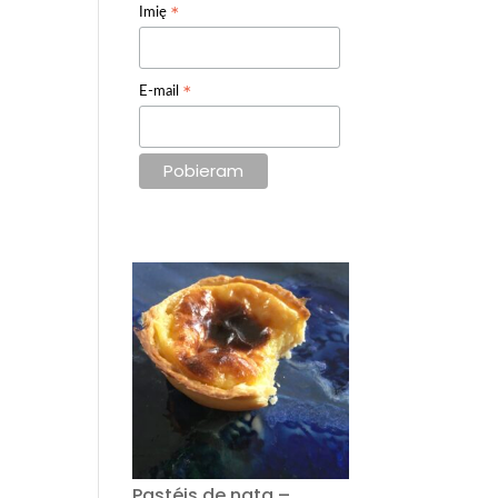
*
Imię
*
E-mail
Pastéis de nata –