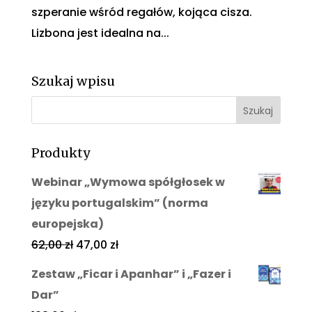
szperanie wśród regałów, kojąca cisza.
Lizbona jest idealna na...
Szukaj wpisu
Produkty
Webinar „Wymowa spółgłosek w
języku portugalskim” (norma
europejska)
62,00
zł
47,00
zł
Zestaw „Ficar i Apanhar” i „Fazer i
Dar”