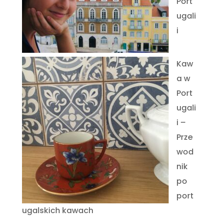
Port
ugali
i
Kaw
a w
Port
ugali
i –
Prze
wod
nik
po
port
ugalskich kawach