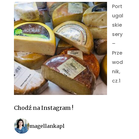
Port
ugal
skie
sery
–
Prze
wod
nik,
cz.1
Chodź na Instagram !
magellankapl