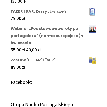
138,00
zł
FAZER I DAR. Zeszyt ćwiczeń
79,00
zł
Webinar „Podstawowe zwroty po
portugalsku” (norma europejska) +
ćwiczenia
55,00
zł
40,00
zł
Zestaw "ESTAR" i "SER"
119,00
zł
Facebook:
Grupa Nauka Portugalskiego