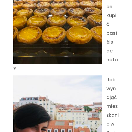
ce
kupi
ć
past
éis
de
nata
?
Jak
wyn
ająć
mies
zkani
e w