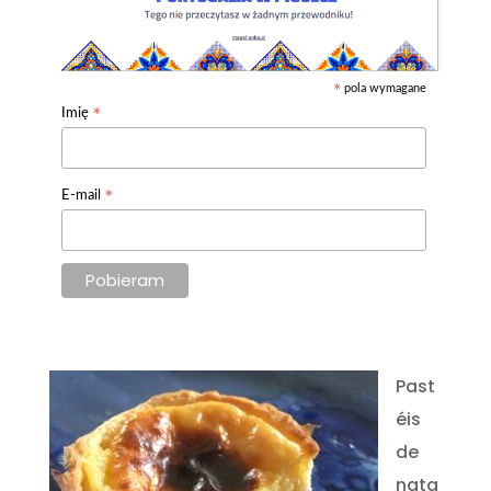
pola wymagane
*
*
Imię
*
E-mail
Past
éis
de
nata