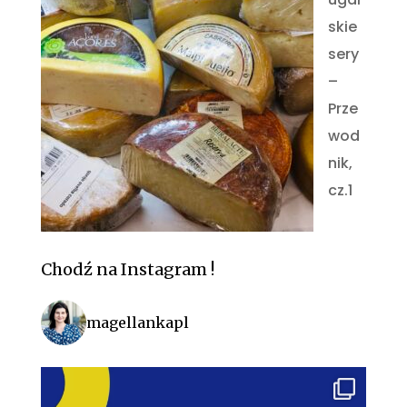
skie
sery
–
Prze
wod
nik,
cz.1
Chodź na Instagram !
magellankapl