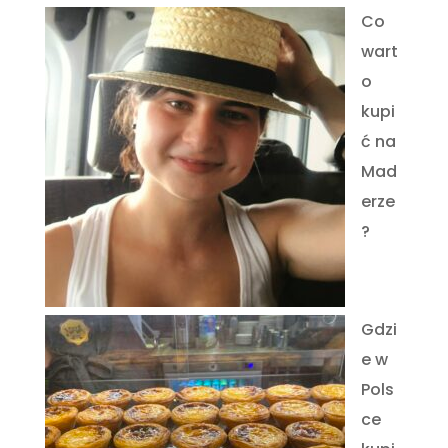
Co
wart
o
kupi
ć na
Mad
erze
?
Gdzi
e w
Pols
ce