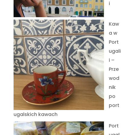
i
Kaw
a w
Port
ugali
i –
Prze
wod
nik
po
port
ugalskich kawach
Port
ugal