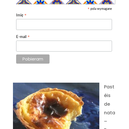
pola wymagane
*
*
Imię
*
E-mail
Past
éis
de
nata
–