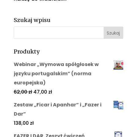
Szukaj wpisu
Produkty
Webinar „Wymowa spółgłosek w
języku portugalskim” (norma
europejska)
62,00
zł
47,00
zł
Zestaw „Ficar i Apanhar” i „Fazer i
Dar”
138,00
zł
FAZER I DAR. Zeszyt ćwiczeń