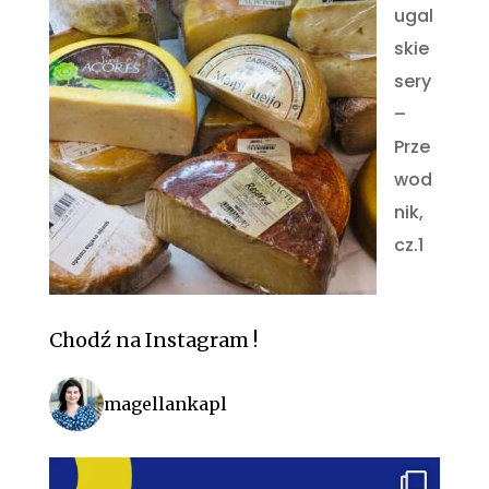
ugal
skie
sery
–
Prze
wod
nik,
cz.1
Chodź na Instagram !
magellankapl