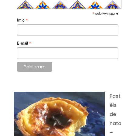
pola wymagane
*
*
Imię
*
E-mail
Past
éis
de
nata
–