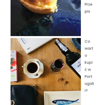
Prze
pis
Co
wart
o
kupi
ć w
Port
ugali
i?