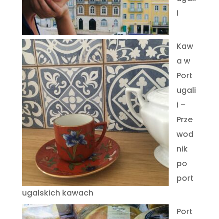
i
Kaw
a w
Port
ugali
i –
Prze
wod
nik
po
port
ugalskich kawach
Port