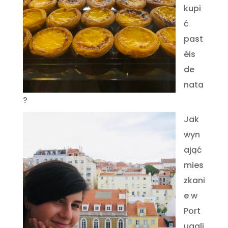
kupi
ć
past
éis
de
nata
?
Jak
wyn
ająć
mies
zkani
e w
Port
ugali