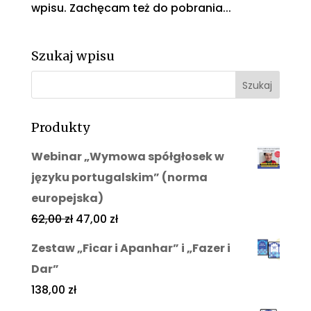
wpisu. Zachęcam też do pobrania...
Szukaj wpisu
Produkty
Webinar „Wymowa spółgłosek w
języku portugalskim” (norma
europejska)
62,00
zł
47,00
zł
Zestaw „Ficar i Apanhar” i „Fazer i
Dar”
138,00
zł