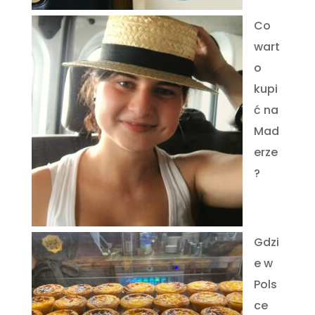
Co
wart
o
kupi
ć na
Mad
erze
?
Gdzi
e w
Pols
ce