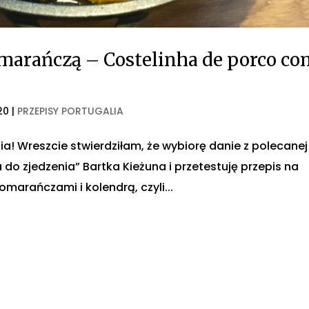
marańczą – Costelinha de porco co
20
|
PRZEPISY PORTUGALIA
a! Wreszcie stwierdziłam, że wybiorę danie z polecanej
 do zjedzenia” Bartka Kieżuna i przetestuję przepis na
marańczami i kolendrą, czyli...