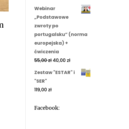
Webinar
„Podstawowe
m
zwroty po
portugalsku” (norma
europejska) +
ćwiczenia
55,00
zł
40,00
zł
Zestaw "ESTAR" i
"SER"
119,00
zł
Facebook: