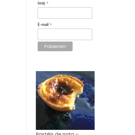
*
Imię
*
E-mail
Pastéis de nata –