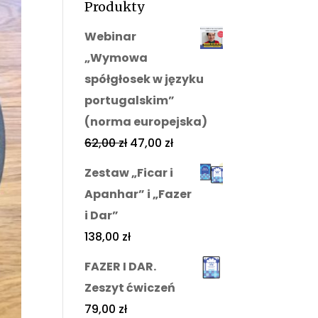
Produkty
Webinar
„Wymowa
spółgłosek w języku
portugalskim”
(norma europejska)
62,00
zł
47,00
zł
Zestaw „Ficar i
Apanhar” i „Fazer
i Dar”
138,00
zł
FAZER I DAR.
Zeszyt ćwiczeń
79,00
zł