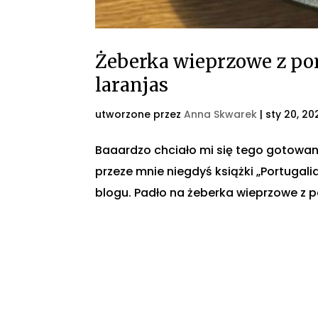
Żeberka wieprzowe z po
laranjas
utworzone przez
Anna Skwarek
|
sty 20, 20
Baaardzo chciało mi się tego gotowani
przeze mnie niegdyś książki „Portugalia
blogu. Padło na żeberka wieprzowe z po