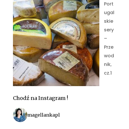
Port
ugal
skie
sery
–
Prze
wod
nik,
cz.1
Chodź na Instagram !
magellankapl