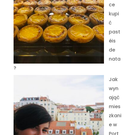
ce
kupi
ć
past
éis
de
nata
?
Jak
wyn
ająć
mies
zkani
e w
Port