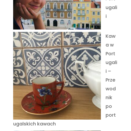
ugali
i
Kaw
a w
Port
ugali
i –
Prze
wod
nik
po
port
ugalskich kawach