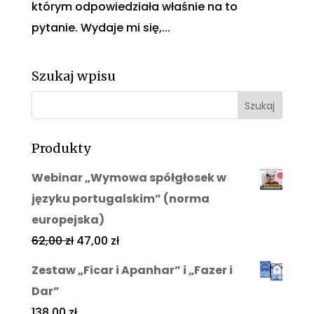
którym odpowiedziała właśnie na to
pytanie. Wydaje mi się,...
Szukaj wpisu
Produkty
Webinar „Wymowa spółgłosek w
języku portugalskim” (norma
europejska)
62,00
zł
47,00
zł
Zestaw „Ficar i Apanhar” i „Fazer i
Dar”
138,00
zł