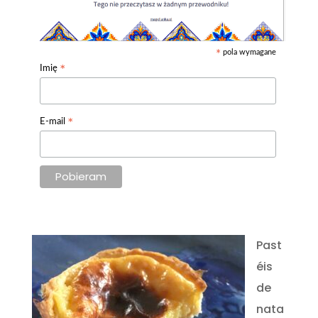
pola wymagane
*
*
Imię
*
E-mail
Past
éis
de
nata