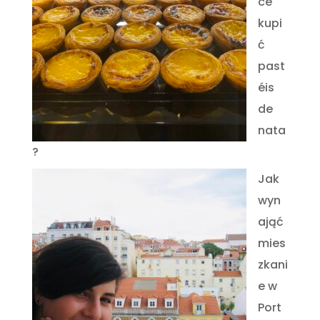
ce
kupi
ć
past
éis
de
nata
?
Jak
wyn
ająć
mies
zkani
e w
Port