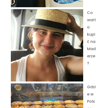
Co
wart
o
kupi
ć na
Mad
erze
?
Gdzi
e w
Pols