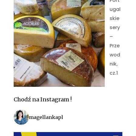
Port
ugal
skie
sery
–
Prze
wod
nik,
cz.1
Chodź na Instagram !
magellankapl