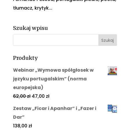
tłumacz, krytyk...
Szukaj wpisu
Produkty
Webinar „Wymowa spółgłosek w
języku portugalskim” (norma
europejska)
62,00
zł
47,00
zł
Zestaw „Ficar i Apanhar” i „Fazer i
Dar”
138,00
zł