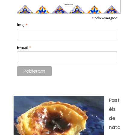
pola wymagane
*
*
Imię
*
E-mail
Past
éis
de
nata