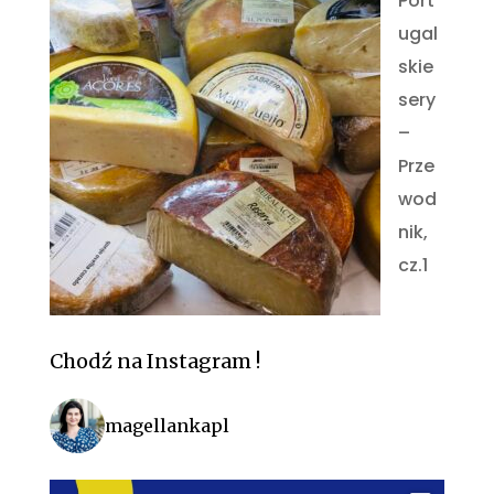
Port
ugal
skie
sery
–
Prze
wod
nik,
cz.1
Chodź na Instagram !
magellankapl