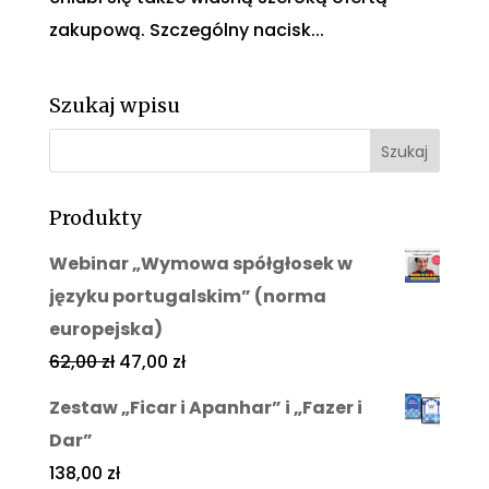
zakupową. Szczególny nacisk...
Szukaj wpisu
Produkty
Webinar „Wymowa spółgłosek w
języku portugalskim” (norma
europejska)
62,00
zł
47,00
zł
Zestaw „Ficar i Apanhar” i „Fazer i
Dar”
138,00
zł