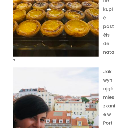
ce
kupi
ć
past
éis
de
nata
?
Jak
wyn
ająć
mies
zkani
e w
Port