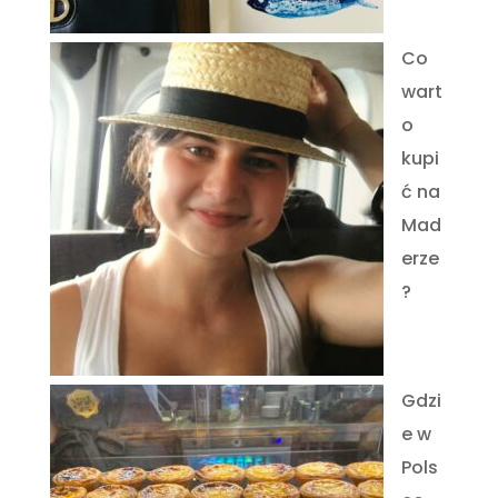
Co
wart
o
kupi
ć na
Mad
erze
?
Gdzi
e w
Pols