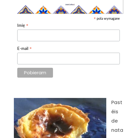
pola wymagane
*
*
Imię
*
E-mail
Past
éis
de
nata