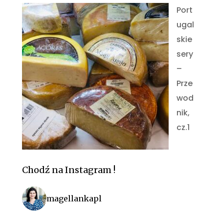
Port
ugal
skie
sery
–
Prze
wod
nik,
cz.1
Chodź na Instagram !
magellankapl