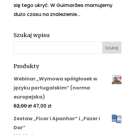
się tego ukryć. W Guimarães marnujemy
dużo czasu na znalezienie...
Szukaj wpisu
Produkty
Webinar „Wymowa spółgłosek w
języku portugalskim” (norma
europejska)
62,00
zł
47,00
zł
Zestaw „Ficar i Apanhar” i „Fazer i
Dar”