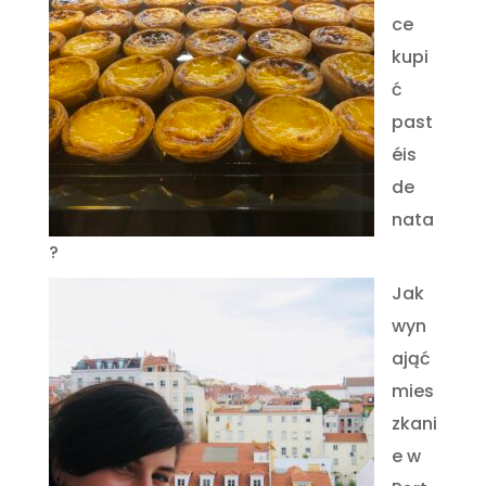
ce
kupi
ć
past
éis
de
nata
?
Jak
wyn
ająć
mies
zkani
e w