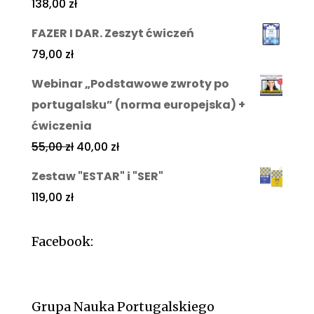
138,00
zł
FAZER I DAR. Zeszyt ćwiczeń
79,00
zł
Webinar „Podstawowe zwroty po
portugalsku” (norma europejska) +
ćwiczenia
55,00
zł
40,00
zł
Zestaw "ESTAR" i "SER"
119,00
zł
Facebook:
Grupa Nauka Portugalskiego