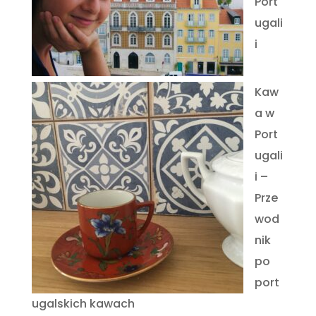
Port
ugali
i
Kaw
a w
Port
ugali
i –
Prze
wod
nik
po
port
ugalskich kawach