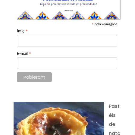
pola wymagane
*
*
Imię
*
E-mail
Past
éis
de
nata