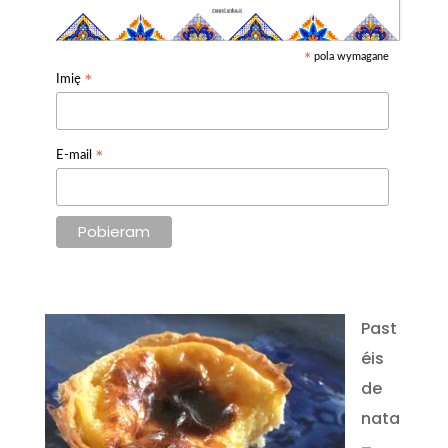
pola wymagane
*
*
Imię
*
E-mail
Past
éis
de
nata