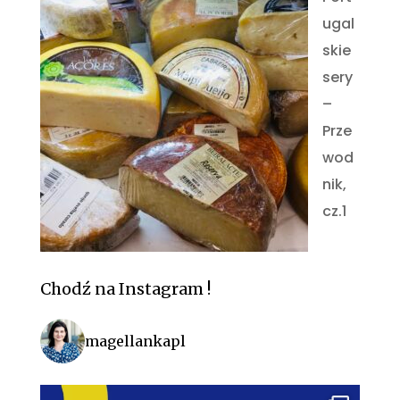
ugal
skie
sery
–
Prze
wod
nik,
cz.1
Chodź na Instagram !
magellankapl