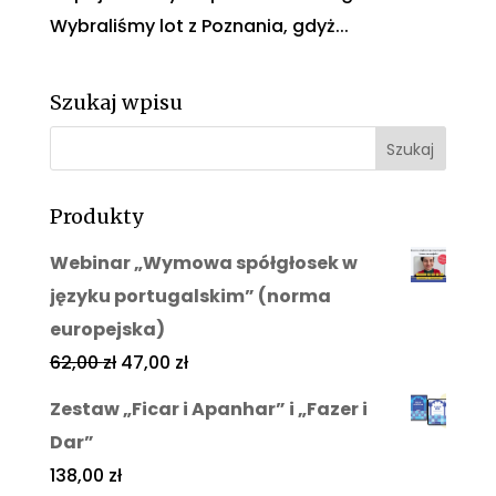
Wybraliśmy lot z Poznania, gdyż...
Szukaj wpisu
Produkty
Webinar „Wymowa spółgłosek w
języku portugalskim” (norma
europejska)
62,00
zł
47,00
zł
Zestaw „Ficar i Apanhar” i „Fazer i
Dar”
138,00
zł