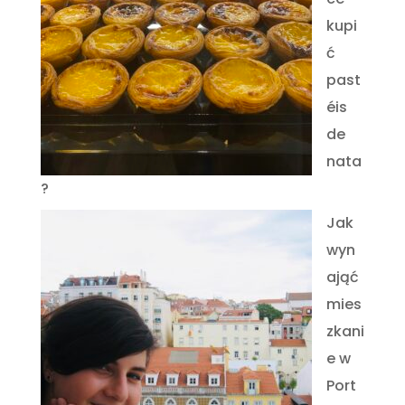
kupi
ć
past
éis
de
nata
?
Jak
wyn
ająć
mies
zkani
e w
Port