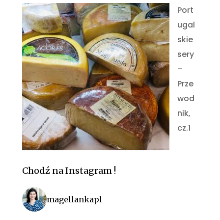
Port
ugal
skie
sery
–
Prze
wod
nik,
cz.1
Chodź na Instagram !
magellankapl