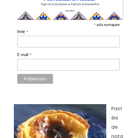
pola wymagane
*
*
Imię
*
E-mail
Past
éis
de
nata