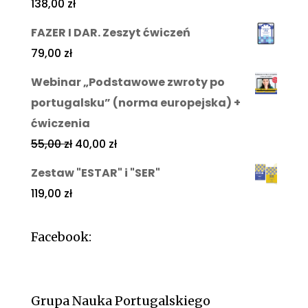
138,00
zł
FAZER I DAR. Zeszyt ćwiczeń
79,00
zł
Webinar „Podstawowe zwroty po
portugalsku” (norma europejska) +
ćwiczenia
55,00
zł
40,00
zł
Zestaw "ESTAR" i "SER"
119,00
zł
Facebook:
Grupa Nauka Portugalskiego