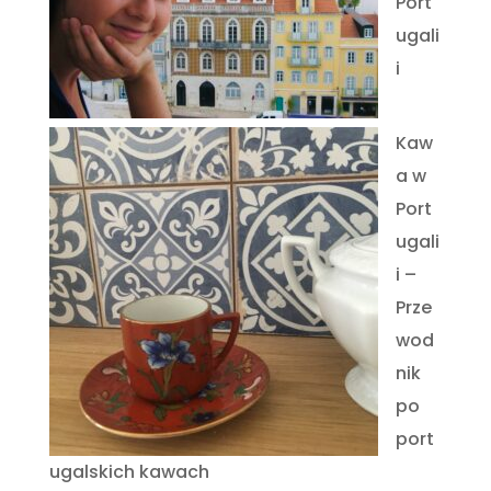
Port
ugali
i
Kaw
a w
Port
ugali
i –
Prze
wod
nik
po
port
ugalskich kawach