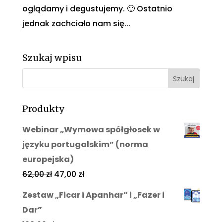
oglądamy i degustujemy. 🙂 Ostatnio
jednak zachciało nam się...
Szukaj wpisu
Produkty
Webinar „Wymowa spółgłosek w
języku portugalskim” (norma
europejska)
62,00
zł
47,00
zł
Zestaw „Ficar i Apanhar” i „Fazer i
Dar”