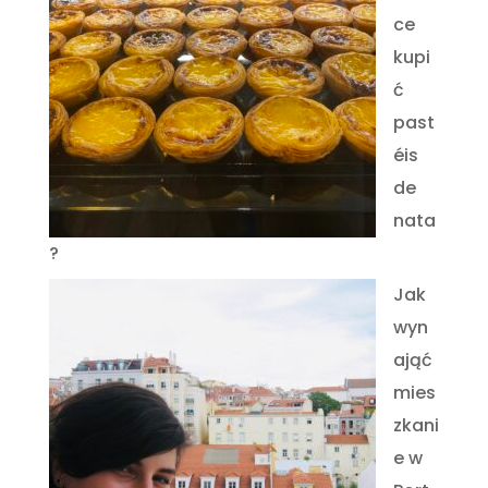
ce
kupi
ć
past
éis
de
nata
?
Jak
wyn
ająć
mies
zkani
e w