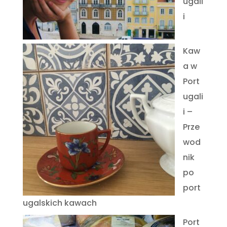
ugali
i
Kaw
a w
Port
ugali
i –
Prze
wod
nik
po
port
ugalskich kawach
Port