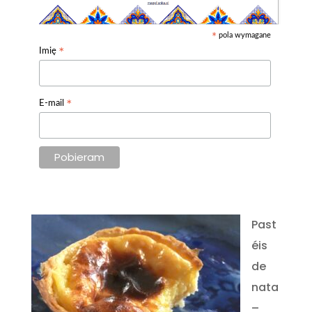
pola wymagane
*
*
Imię
*
E-mail
Past
éis
de
nata
–