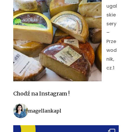
ugal
skie
sery
–
Prze
wod
nik,
cz.1
Chodź na Instagram !
magellankapl