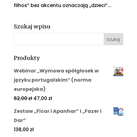
filhos” bez akcentu oznaczają „dzieci”...
Szukaj wpisu
Produkty
Webinar „Wymowa spółgłosek w
języku portugalskim” (norma
europejska)
62,00
zł
47,00
zł
Zestaw „Ficar i Apanhar” i „Fazer i
Dar”
138,00
zł