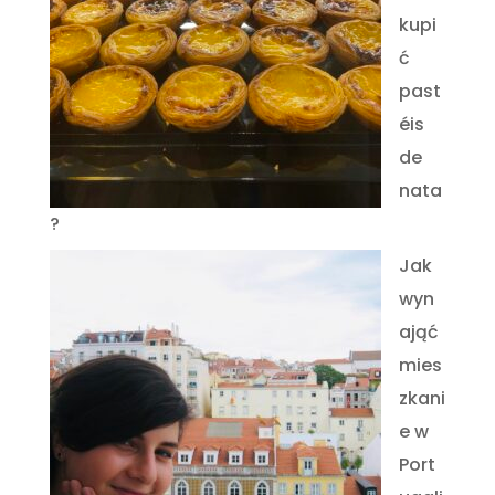
kupi
ć
past
éis
de
nata
?
Jak
wyn
ająć
mies
zkani
e w
Port