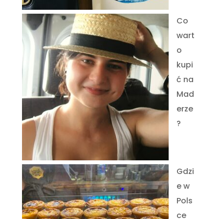
Co
wart
o
kupi
ć na
Mad
erze
?
Gdzi
e w
Pols
ce