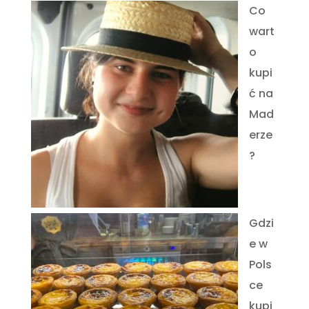
Co
wart
o
kupi
ć na
Mad
erze
?
Gdzi
e w
Pols
ce
kupi