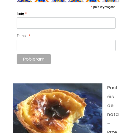
pola wymagane
*
*
Imię
*
E-mail
Past
éis
de
nata
–
Prze