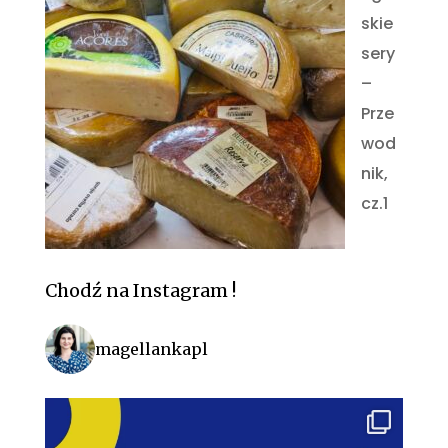
skie
sery
–
Prze
wod
nik,
cz.1
Chodź na Instagram !
magellankapl