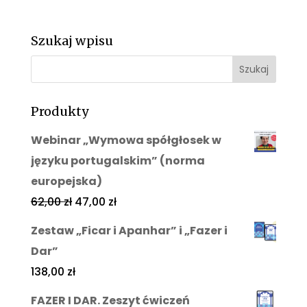
Szukaj wpisu
Produkty
Webinar „Wymowa spółgłosek w
języku portugalskim” (norma
europejska)
62,00
zł
47,00
zł
Zestaw „Ficar i Apanhar” i „Fazer i
Dar”
138,00
zł
FAZER I DAR. Zeszyt ćwiczeń