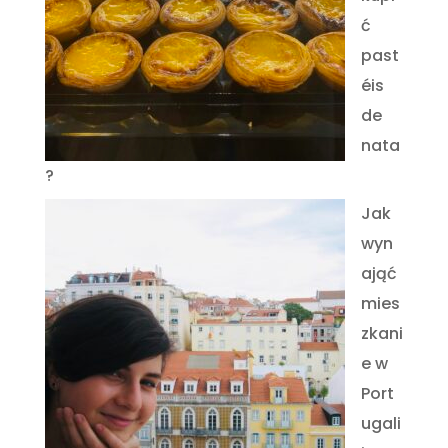
ć
past
éis
de
nata
?
Jak
wyn
ająć
mies
zkani
e w
Port
ugali