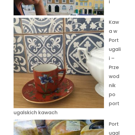
i
Kaw
a w
Port
ugali
i –
Prze
wod
nik
po
port
ugalskich kawach
Port
ugal