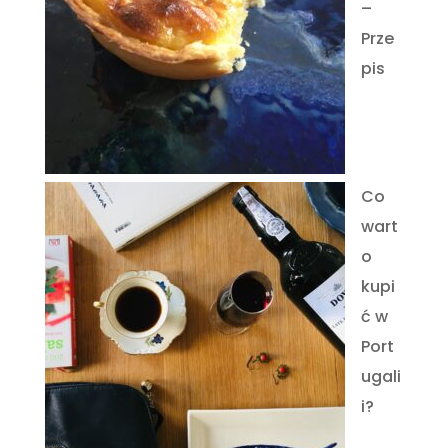
–
Prze
pis
Co
wart
o
kupi
ć w
Port
ugali
i?