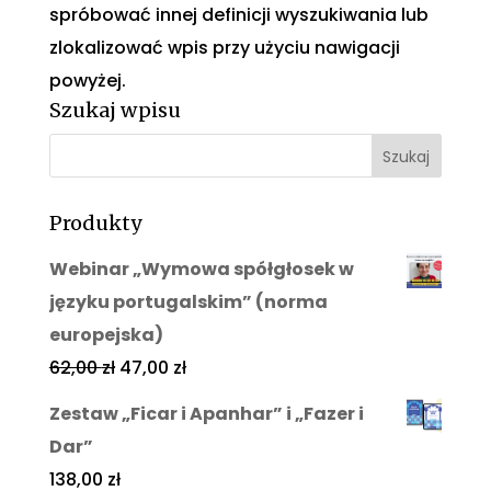
spróbować innej definicji wyszukiwania lub
zlokalizować wpis przy użyciu nawigacji
powyżej.
Szukaj wpisu
Produkty
Webinar „Wymowa spółgłosek w
języku portugalskim” (norma
europejska)
62,00
zł
47,00
zł
Zestaw „Ficar i Apanhar” i „Fazer i
Dar”
138,00
zł