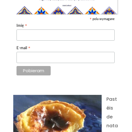
pola wymagane
*
*
Imię
*
E-mail
Past
éis
de
nata