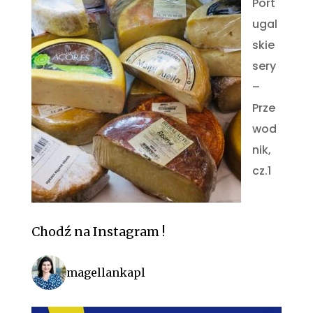
Port
ugal
skie
sery
–
Prze
wod
nik,
cz.1
Chodź na Instagram !
magellankapl