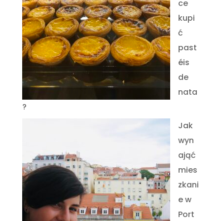
ce
kupi
ć
past
éis
de
nata
?
Jak
wyn
ająć
mies
zkani
e w
Port