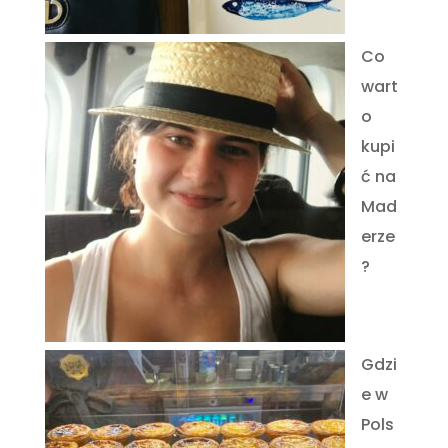
Co
wart
o
kupi
ć na
Mad
erze
?
Gdzi
e w
Pols