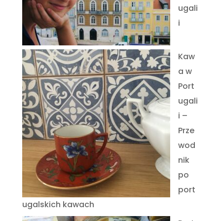
ugali
i
Kaw
a w
Port
ugali
i –
Prze
wod
nik
po
port
ugalskich kawach