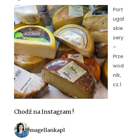
Port
ugal
skie
sery
–
Prze
wod
nik,
cz.1
Chodź na Instagram !
magellankapl