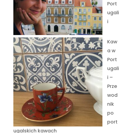
Port
ugali
i
Kaw
a w
Port
ugali
i –
Prze
wod
nik
po
port
ugalskich kawach