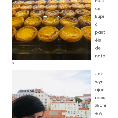
Pols
ce
kupi
ć
past
éis
de
nata
?
Jak
wyn
ająć
mies
zkani
e w