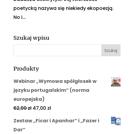
poetycką nazywa się niekiedy ekopoezją.
No i...
Szukaj wpisu
Produkty
Webinar „Wymowa spółgłosek w
języku portugalskim” (norma
europejska)
62,00
zł
47,00
zł
Zestaw „Ficar i Apanhar” i „Fazer i
Dar”