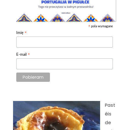
pola wymagane
*
*
Imię
*
E-mail
Past
éis
de