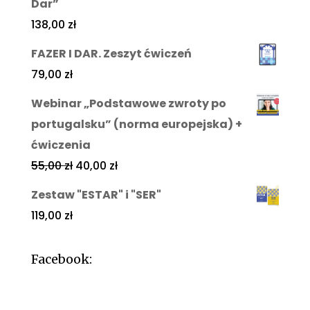
Dar”
138,00
zł
FAZER I DAR. Zeszyt ćwiczeń
79,00
zł
Webinar „Podstawowe zwroty po
portugalsku” (norma europejska) +
ćwiczenia
55,00
zł
40,00
zł
Zestaw "ESTAR" i "SER"
119,00
zł
Facebook: