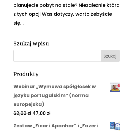
planujecie pobyt na stałe? Niezależnie która
z tych opcji Was dotyczy, warto żebyście
się...
Szukaj wpisu
Produkty
Webinar „Wymowa spółgłosek w
języku portugalskim” (norma
europejska)
62,00
zł
47,00
zł
Zestaw „Ficar i Apanhar” i „Fazer i