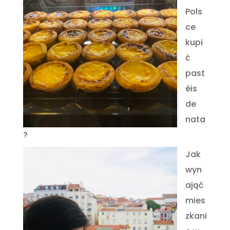
Pols
ce
kupi
ć
past
éis
de
nata
?
Jak
wyn
ająć
mies
zkani