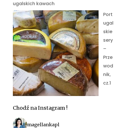
ugalskich kawach
Port
ugal
skie
sery
–
Prze
wod
nik,
cz.1
Chodź na Instagram !
magellankapl