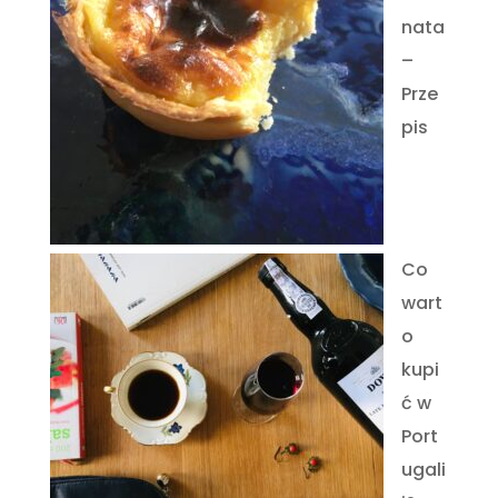
nata
–
Prze
pis
Co
wart
o
kupi
ć w
Port
ugali