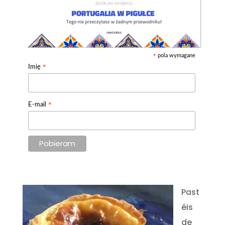
pola wymagane
*
*
Imię
*
E-mail
Past
éis
de