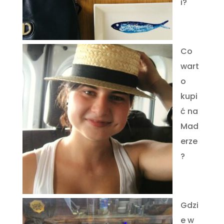
i?
Co
wart
o
kupi
ć na
Mad
erze
?
Gdzi
e w