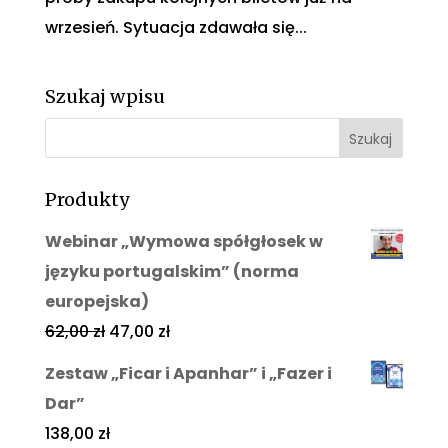
wrzesień. Sytuacja zdawała się...
Szukaj wpisu
Produkty
Webinar „Wymowa spółgłosek w
języku portugalskim” (norma
europejska)
62,00
zł
47,00
zł
Zestaw „Ficar i Apanhar” i „Fazer i
Dar”
138,00
zł