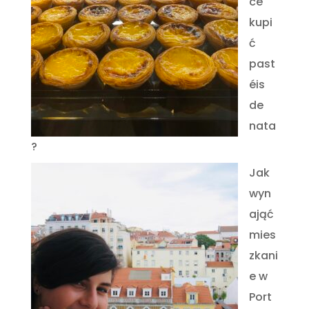
ce
kupi
ć
past
éis
de
nata
?
Jak
wyn
ająć
mies
zkani
e w
Port