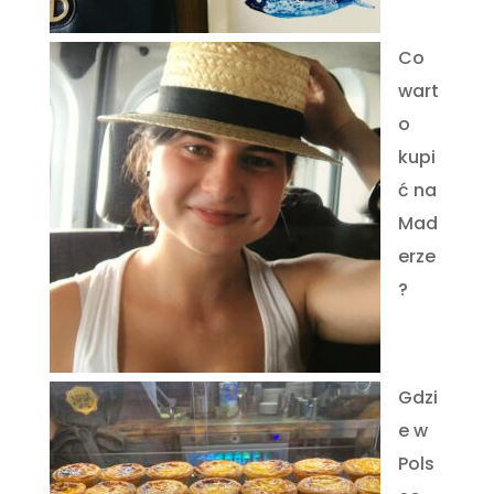
Co
wart
o
kupi
ć na
Mad
erze
?
Gdzi
e w
Pols