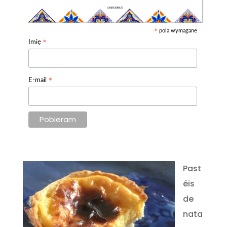
pola wymagane
*
*
Imię
*
E-mail
Past
éis
de
nata