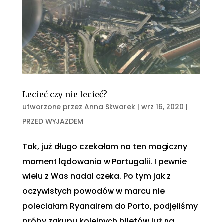
Lecieć czy nie lecieć?
utworzone przez
Anna Skwarek
|
wrz 16, 2020
|
PRZED WYJAZDEM
Tak, już długo czekałam na ten magiczny
moment lądowania w Portugalii. I pewnie
wielu z Was nadal czeka. Po tym jak z
oczywistych powodów w marcu nie
poleciałam Ryanairem do Porto, podjęliśmy
próby zakupu kolejnych biletów już na