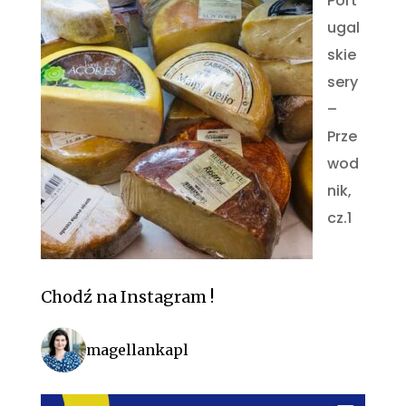
Port
ugal
skie
sery
–
Prze
wod
nik,
cz.1
Chodź na Instagram !
magellankapl