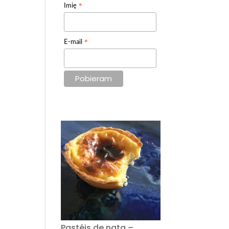
*
Imię
*
E-mail
Pastéis de nata –