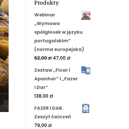
Produkty
Webinar
„Wymowa
spółgłosek w języku
portugalskim”
(norma europejska)
62,00
zł
47,00
zł
Zestaw „Ficar i
Apanhar” i „Fazer
i Dar”
138,00
zł
FAZER I DAR.
Zeszyt ćwiczeń
79,00
zł