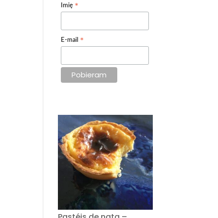
*
Imię
*
E-mail
Pastéis de nata –