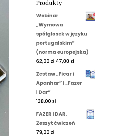
Produkty
Webinar
„Wymowa
spółgłosek w języku
portugalskim”
(norma europejska)
62,00
zł
47,00
zł
Zestaw „Ficar i
Apanhar” i „Fazer
i Dar”
138,00
zł
FAZER I DAR.
Zeszyt ćwiczeń
79,00
zł