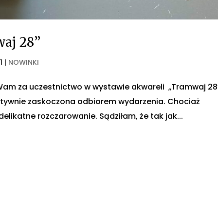
waj 28”
1
|
NOWINKI
am za uczestnictwo w wystawie akwareli „Tramwaj 28
zytywnie zaskoczona odbiorem wydarzenia. Chociaż
ikatne rozczarowanie. Sądziłam, że tak jak...