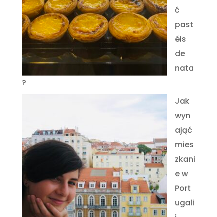
ć
past
éis
de
nata
?
Jak
wyn
ająć
mies
zkani
e w
Port
ugali