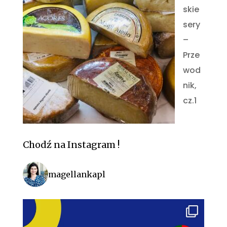
skie
sery
–
Prze
wod
nik,
cz.1
Chodź na Instagram !
magellankapl