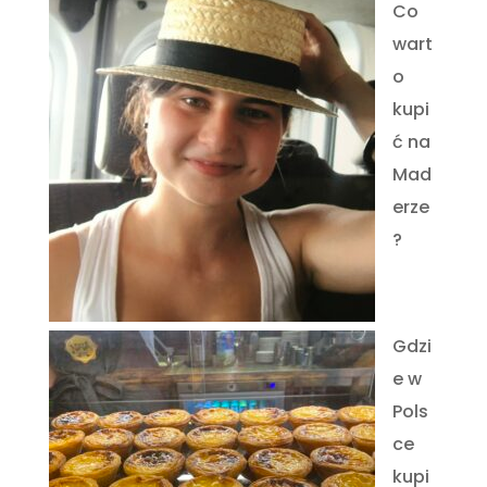
Co
wart
o
kupi
ć na
Mad
erze
?
Gdzi
e w
Pols
ce
kupi