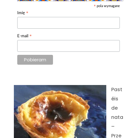
pola wymagane
*
*
Imię
*
E-mail
Past
éis
de
nata
–
Prze