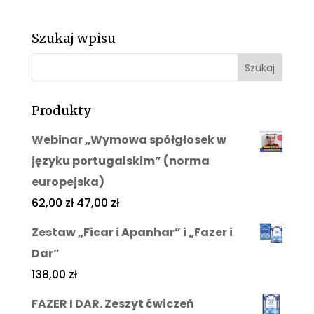
Szukaj wpisu
Produkty
Webinar „Wymowa spółgłosek w
języku portugalskim” (norma
europejska)
62,00
zł
47,00
zł
Zestaw „Ficar i Apanhar” i „Fazer i
Dar”
138,00
zł
FAZER I DAR. Zeszyt ćwiczeń