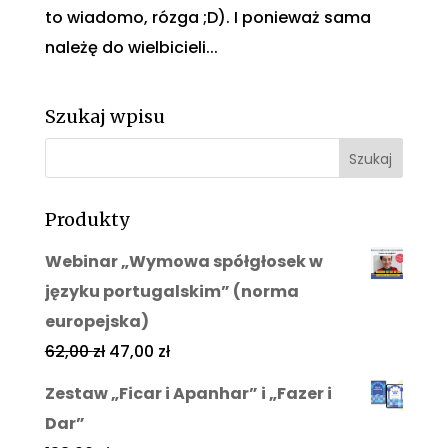
to wiadomo, rózga ;D). I ponieważ sama
należę do wielbicieli...
Szukaj wpisu
Produkty
Webinar „Wymowa spółgłosek w
języku portugalskim” (norma
europejska)
62,00
zł
47,00
zł
Zestaw „Ficar i Apanhar” i „Fazer i
Dar”