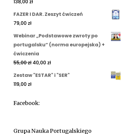
138,00
zł
FAZER I DAR. Zeszyt ćwiczeń
79,00
zł
Webinar „Podstawowe zwroty po
portugalsku” (norma europejska) +
ćwiczenia
55,00
zł
40,00
zł
Zestaw "ESTAR" i "SER"
119,00
zł
Facebook:
Grupa Nauka Portugalskiego