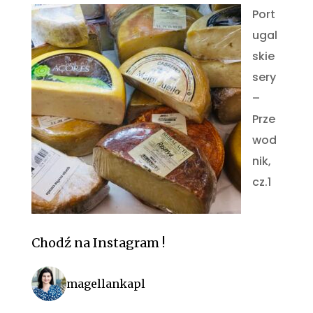
Port
ugal
skie
sery
–
Prze
wod
nik,
cz.1
Chodź na Instagram !
magellankapl