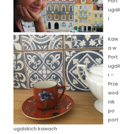
Port
ugali
i
Kaw
a w
Port
ugali
i –
Prze
wod
nik
po
port
ugalskich kawach