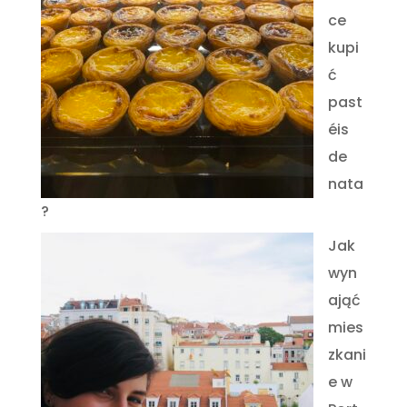
ce
kupi
ć
past
éis
de
nata
?
Jak
wyn
ająć
mies
zkani
e w