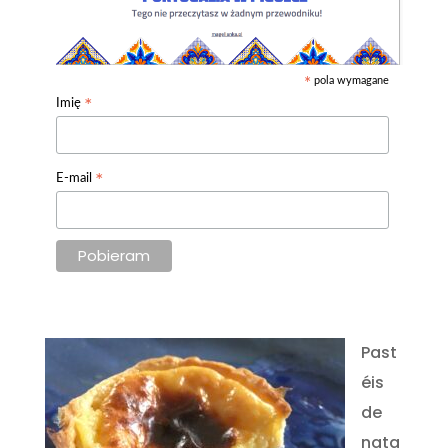
pola wymagane
*
*
Imię
*
E-mail
Past
éis
de
nata