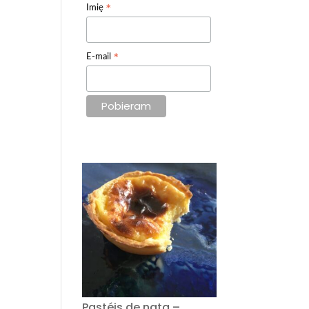
*
Imię
*
E-mail
Pastéis de nata –