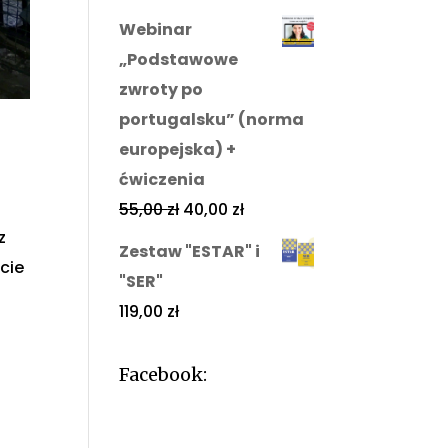
Webinar
„Podstawowe
zwroty po
portugalsku” (norma
europejska) +
ćwiczenia
55,00
zł
40,00
zł
z
Zestaw "ESTAR" i
ście
"SER"
119,00
zł
Facebook: