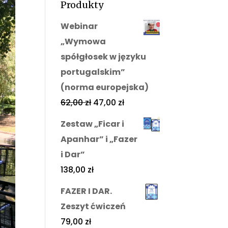
Produkty
Webinar
„Wymowa
spółgłosek w języku
portugalskim”
(norma europejska)
62,00
zł
47,00
zł
Zestaw „Ficar i
Apanhar” i „Fazer
i Dar”
138,00
zł
FAZER I DAR.
Zeszyt ćwiczeń
79,00
zł