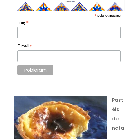
pola wymagane
*
*
Imię
*
E-mail
Past
éis
de
nata
–