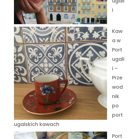
ugali
i
Kaw
a w
Port
ugali
i –
Prze
wod
nik
po
port
ugalskich kawach
Port