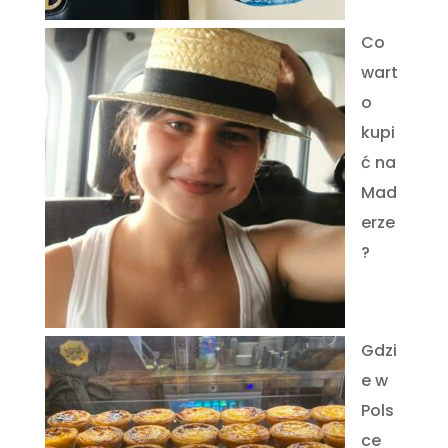
Co
wart
o
kupi
ć na
Mad
erze
?
Gdzi
e w
Pols
ce