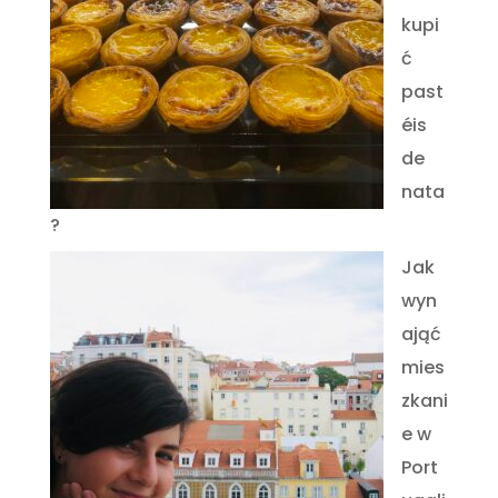
kupi
ć
past
éis
de
nata
?
Jak
wyn
ająć
mies
zkani
e w
Port