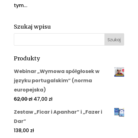
tym...
Szukaj wpisu
Produkty
Webinar „Wymowa spółgłosek w
języku portugalskim” (norma
europejska)
62,00
zł
47,00
zł
Zestaw „Ficar i Apanhar” i „Fazer i
Dar”
138,00
zł