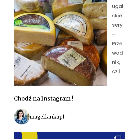
ugal
skie
sery
–
Prze
wod
nik,
cz.1
Chodź na Instagram !
magellankapl