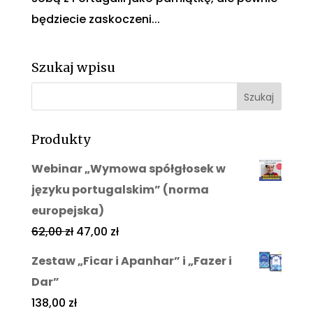
będziecie zaskoczeni...
Szukaj wpisu
Produkty
Webinar „Wymowa spółgłosek w
języku portugalskim” (norma
europejska)
62,00
zł
47,00
zł
Zestaw „Ficar i Apanhar” i „Fazer i
Dar”
138,00
zł