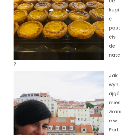
ce
kupi
ć
past
éis
de
nata
?
Jak
wyn
ająć
mies
zkani
e w
Port