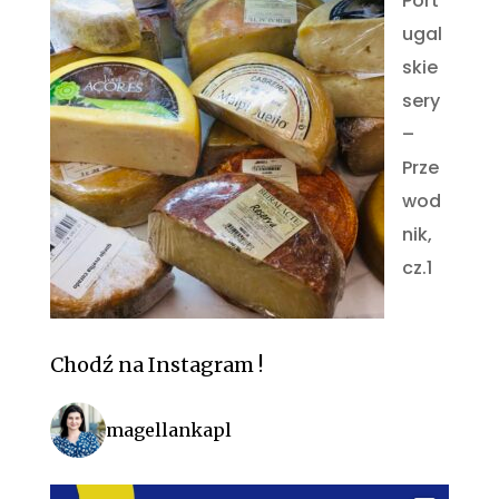
Port
ugal
skie
sery
–
Prze
wod
nik,
cz.1
Chodź na Instagram !
magellankapl