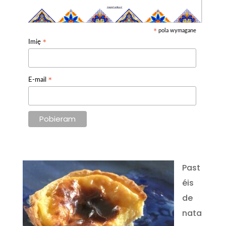
pola wymagane
*
*
Imię
*
E-mail
Past
éis
de
nata