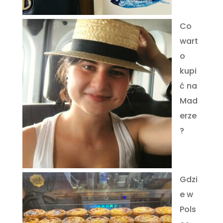
Co
wart
o
kupi
ć na
Mad
erze
?
Gdzi
e w
Pols