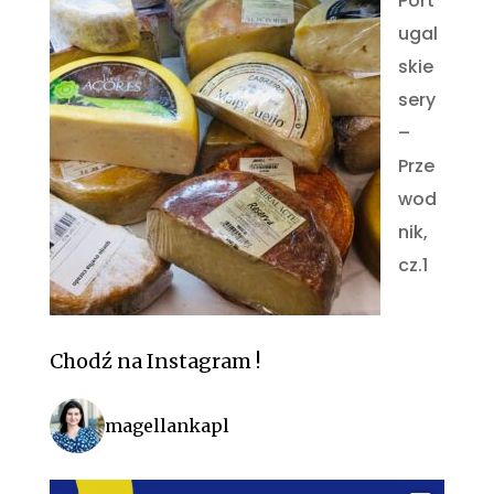
Port
ugal
skie
sery
–
Prze
wod
nik,
cz.1
Chodź na Instagram !
magellankapl