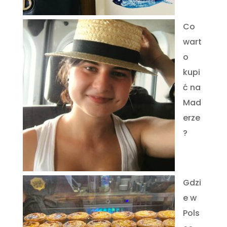
Co
wart
o
kupi
ć na
Mad
erze
?
Gdzi
e w
Pols