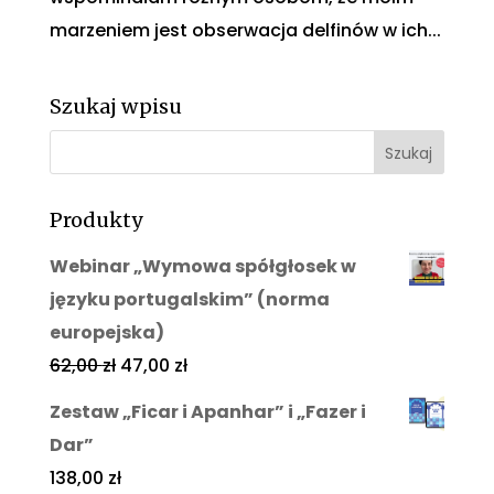
marzeniem jest obserwacja delfinów w ich...
Szukaj wpisu
Produkty
Webinar „Wymowa spółgłosek w
języku portugalskim” (norma
europejska)
62,00
zł
47,00
zł
Zestaw „Ficar i Apanhar” i „Fazer i
Dar”
138,00
zł