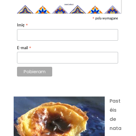
pola wymagane
*
*
Imię
*
E-mail
Past
éis
de
nata