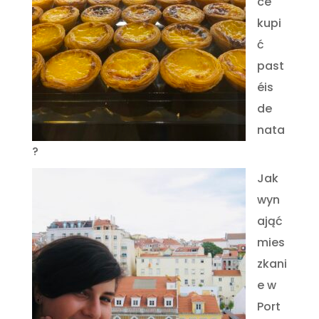
ce
kupi
ć
past
éis
de
nata
?
Jak
wyn
ająć
mies
zkani
e w
Port